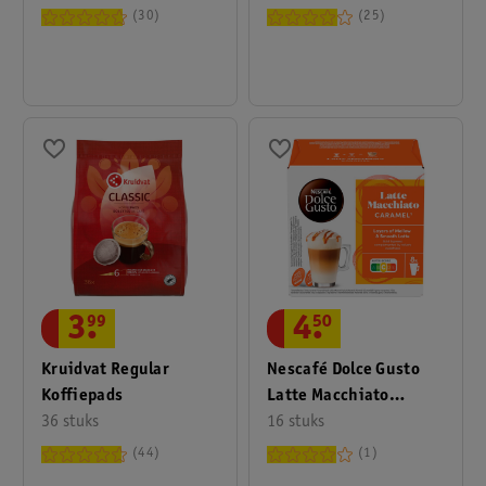
30
25
3
.
99
4
.
50
Kruidvat Regular
Nescafé Dolce Gusto
Koffiepads
Latte Macchiato
36 stuks
Caramel Cups
16 stuks
44
1