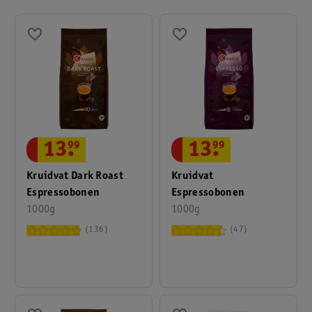
moment speciaal!
13
.
99
13
.
99
Kruidvat Dark Roast
Kruidvat
Espressobonen
Espressobonen
1000g
1000g
136
47