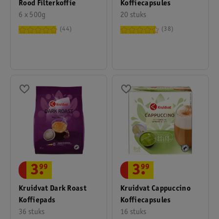
Rood Filterkoffie
Koffiecapsules
6 x 500g
20 stuks
44
38
3
.
99
3
.
99
Kruidvat Dark Roast
Kruidvat Cappuccino
Koffiepads
Koffiecapsules
36 stuks
16 stuks