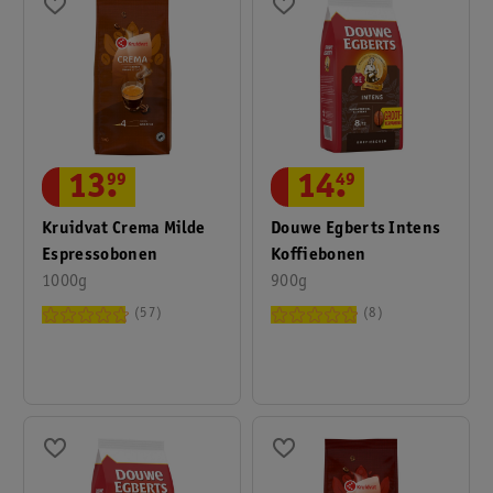
13
.
99
14
.
49
Kruidvat Crema Milde
Douwe Egberts Intens
Espressobonen
Koffiebonen
1000g
900g
57
8