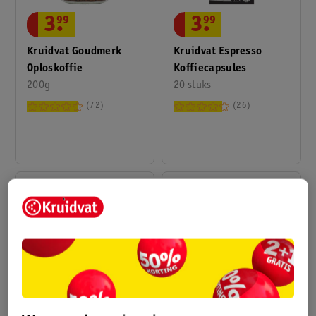
3
.
99
3
.
99
Kruidvat Goudmerk
Kruidvat Espresso
Oploskoffie
Koffiecapsules
200g
20 stuks
72
26
2
.
49
5
.
19