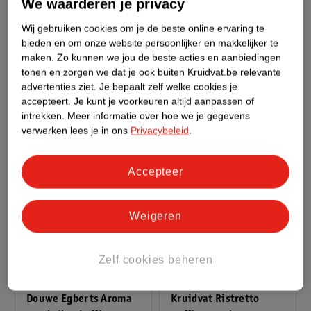
We waarderen je privacy
Nescafé Cappuccino
Nescafé Gold
Wij gebruiken cookies om je de beste online ervaring te
Oploskoffie
Oploskoffie
bieden en om onze website persoonlijker en makkelijker te
125g
Navulverpakking
150g
maken.
Zo kunnen we jou de beste acties en aanbiedingen
tonen en zorgen we dat je ook buiten Kruidvat.be relevante
42
10
advertenties ziet.
Je bepaalt zelf welke cookies je
accepteert.
Je kunt je voorkeuren altijd aanpassen of
intrekken.
Meer informatie over hoe we je gegevens
verwerken lees je in ons
Privacybeleid
.
Accepteer
Weigeren
Zelf cookies beheren
55
.
74
3
.
99
Douwe Egberts Aroma
Kruidvat Ristretto