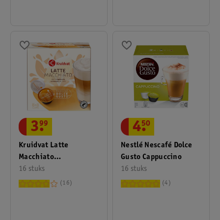
3
.
99
4
.
50
Kruidvat Latte
Nestlé Nescafé Dolce
Macchiato
Gusto Cappuccino
Koffiecapsules
16 stuks
16 stuks
16
4