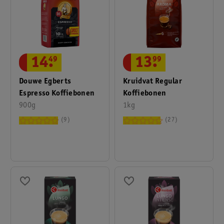
14
.
49
13
.
99
Douwe Egberts
Kruidvat Regular
Espresso Koffiebonen
Koffiebonen
900g
1kg
9
27