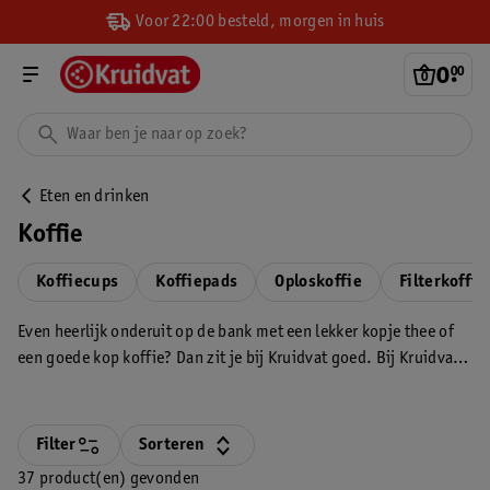
Voor 22:00 besteld, morgen in huis
0
.
00
Eten en drinken
Koffie
Koffiecups
Koffiepads
Oploskoffie
Filterkoffie
Even heerlijk onderuit op de bank met een lekker kopje thee of
een goede kop koffie? Dan zit je bij Kruidvat goed. Bij Kruidvat
koop je diverse soorten zwarte thee, kruidenthee en fruitthee
maar ook verschillende soorten koffie, koffiebonen en
koffiepads. Geniet van ons Eigen Merk of van bekende merken
Filter
Sorteren
zoals Pickwick, Zonnatura en Douwe Egberts. Maak jouw
37 product(en) gevonden