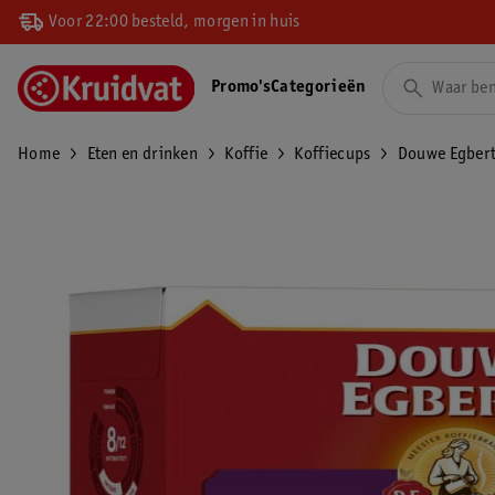
Voor 22:00 besteld, morgen in huis
Promo's
Categorieën
Home
Eten en drinken
Koffie
Koffiecups
Douwe Egbert