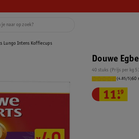
s Lungo Intens Koffiecups
Douwe Egber
40 stuks
Prijs per
kg
5
60 
(4.85/5)
11
.
19