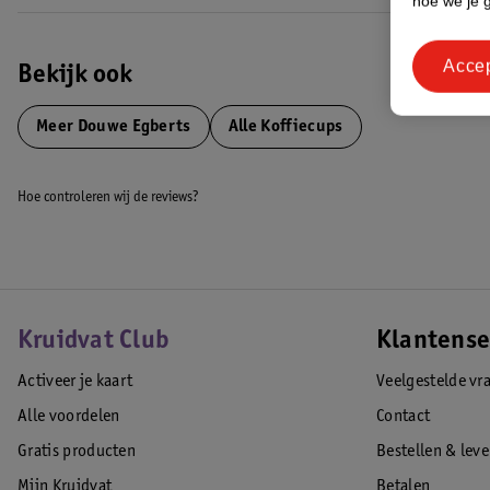
hoe we je 
Acce
Bekijk ook
Meer
Douwe Egberts
Alle Koffiecups
Hoe controleren wij de reviews?
Kruidvat Club
Klantense
Activeer je kaart
Veelgestelde vr
Alle voordelen
Contact
Gratis producten
Bestellen & lev
Mijn Kruidvat
Betalen