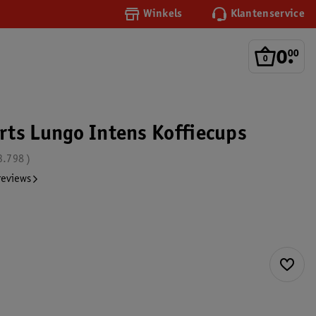
Winkels
Klantenservice
0
.
00
ts Lungo Intens Koffiecups
3.798
reviews