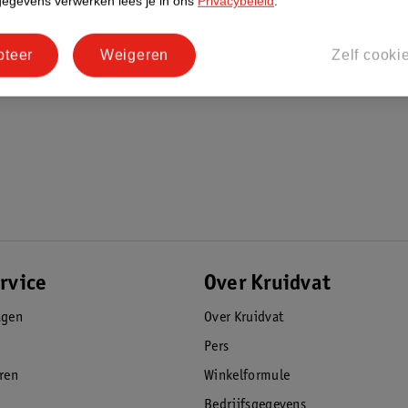
gegevens verwerken lees je in ons
Privacybeleid
.
pteer
Weigeren
Zelf cooki
rvice
Over Kruidvat
agen
Over Kruidvat
Pers
eren
Winkelformule
Bedrijfsgegevens