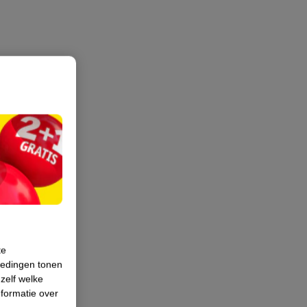
te
iedingen tonen
 zelf welke
formatie over