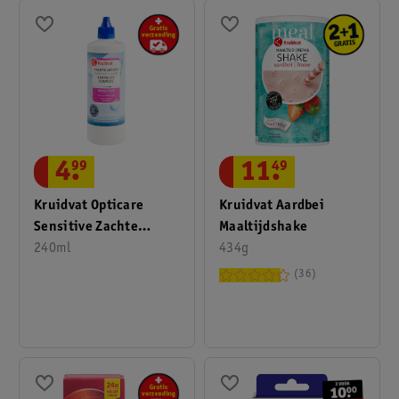
11
.
49
4
.
99
Kruidvat Aardbei
Kruidvat Opticare
Maaltijdshake
Sensitive Zachte
434g
Lenzen All-In-One
240ml
Lenzenvloeistof
36