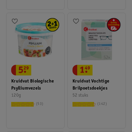
5
.
29
1
.
49
Kruidvat Biologische
Kruidvat Vochtige
Psylliumvezels
Brilpoetsdoekjes
120g
52 stuks
53
142