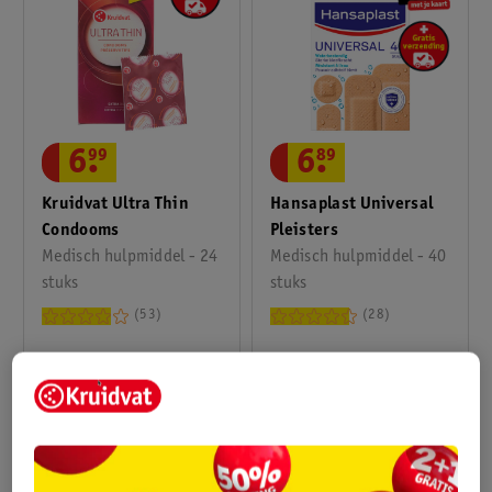
6
.
99
6
.
89
Kruidvat Ultra Thin
Hansaplast Universal
Condooms
Pleisters
Medisch hulpmiddel - 24
Medisch hulpmiddel - 40
stuks
stuks
53
28