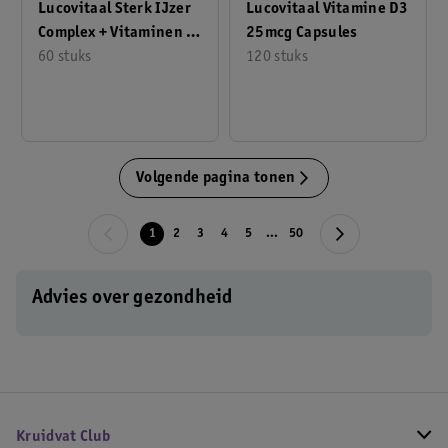
Lucovitaal Sterk IJzer
Lucovitaal Vitamine D3
Complex + Vitaminen &
25mcg Capsules
Mineralen Tabletten
60 stuks
120 stuks
Volgende pagina tonen
1
2
3
4
5
...
50
Advies over gezondheid
Kruidvat Club