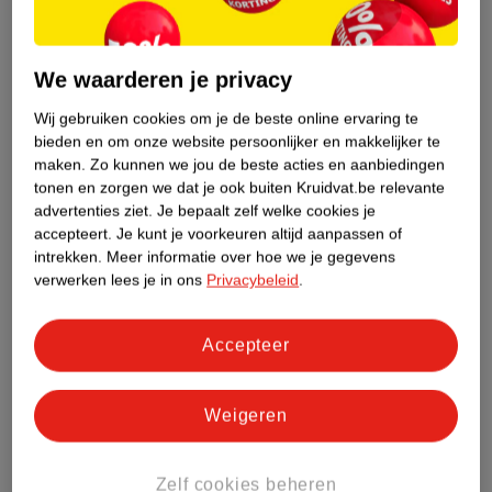
We waarderen je privacy
Wij gebruiken cookies om je de beste online ervaring te
11
.
49
15
.
99
bieden en om onze website persoonlijker en makkelijker te
maken.
Zo kunnen we jou de beste acties en aanbiedingen
Kruidvat Banana Oats
Lucovitaal Calcium &
tonen en zorgen we dat je ook buiten Kruidvat.be relevante
Lemoncurd
D3 800Ie
advertenties ziet.
Je bepaalt zelf welke cookies je
accepteert.
Je kunt je voorkeuren altijd aanpassen of
Maaltijdshake
434g
Kauwtabletten
90 stuks
intrekken.
Meer informatie over hoe we je gegevens
33
verwerken lees je in ons
Privacybeleid
.
Accepteer
Weigeren
Zelf cookies beheren