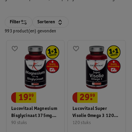
advies. Je vindt hier alles om gezond te blijven. Of je nu je
weerstand wilt ondersteunen of iets zoekt voor soepele spieren
en gewrichten: wij zijn altijd in de buurt.
Filter
Sorteren
993 product(en) gevonden
19
.
99
29
.
99
Lucovitaal Magnesium
Lucovitaal Super
Bisglycinaat 375mg
Visolie Omega 3 120
Tabletten
90 stuks
Stuks
120 stuks