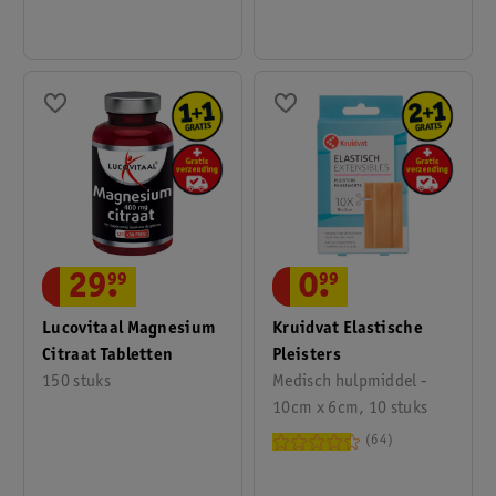
0
.
99
29
.
99
Kruidvat Elastische
Lucovitaal Magnesium
Pleisters
Citraat Tabletten
Medisch hulpmiddel -
150 stuks
10cm x 6cm, 10 stuks
64