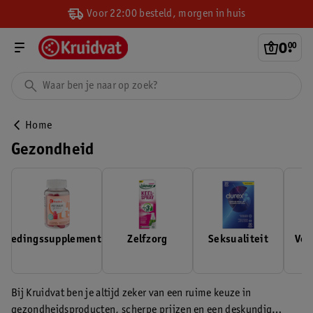
Voor 22:00 besteld, morgen in huis
0
.
00
Home
Gezondheid
Voedingssupplementen
Zelfzorg
Seksualiteit
Ver
Bij Kruidvat ben je altijd zeker van een ruime keuze in
gezondheidsproducten, scherpe prijzen en een deskundig