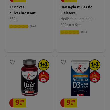
Hansaplast Classic
Kruidvat
Pleisters
Zuiveringszout
Medisch hulpmiddel -
650g
200cm x 6cm
64
67
9
.
99
9
.
99