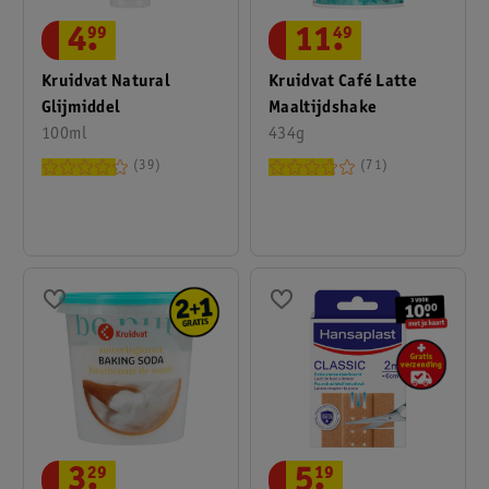
4
.
99
11
.
49
Kruidvat Natural
Kruidvat Café Latte
Glijmiddel
Maaltijdshake
100ml
434g
39
71
5
.
19
3
.
29