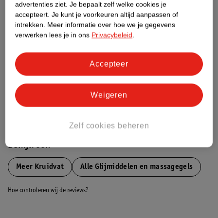
advertenties ziet.
Je bepaalt zelf welke cookies je
Etiketinformatie
accepteert.
Je kunt je voorkeuren altijd aanpassen of
intrekken.
Meer informatie over hoe we je gegevens
Nature Impact Score
verwerken lees je in ons
Privacybeleid
.
Dit product heeft (nog) geen Nature
Impact Score.
Accepteer
Meer informatie
Weigeren
Bestel & Bezorginformatie
Zelf cookies beheren
Bekijk ook
Meer
Kruidvat
Alle Glijmiddelen en massagegels
Hoe controleren wij de reviews?