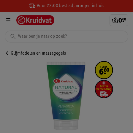
Voor 22:00 besteld, morgen in huis
0
.
00
Glijmiddelen en massagegels