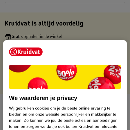
Kruidvat is altijd voordelig
Gratis ophalen in de winkel
Op werkdagen voor 22:00 uur besteld, volgende dag in huis
Gratis thuisbezorgd vanaf 50.00
Gratis retourneren binnen 30 dagen
Gratis punten met je Kruidvat kaart
We waarderen je privacy
Over dit product
Wij gebruiken cookies om je de beste online ervaring te
bieden en om onze website persoonlijker en makkelijker te
Productinformatie
maken.
Zo kunnen we jou de beste acties en aanbiedingen
tonen en zorgen we dat je ook buiten Kruidvat.be relevante