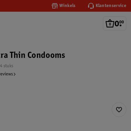
Winkels
Klantenservice
0
.
00
tra Thin Condooms
4 stuks
reviews