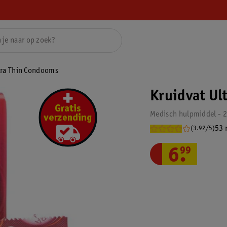
tra Thin Condooms
Kruidvat Ul
Medisch hulpmiddel - 2
53 
(3.92/5)
6
.
99