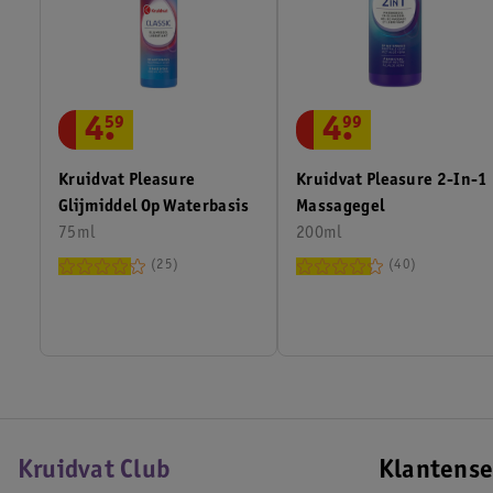
4
.
59
4
.
99
Kruidvat Pleasure
Kruidvat Pleasure 2-In-1
Glijmiddel Op Waterbasis
Massagegel
75ml
200ml
25
40
Kruidvat Club
Klantense