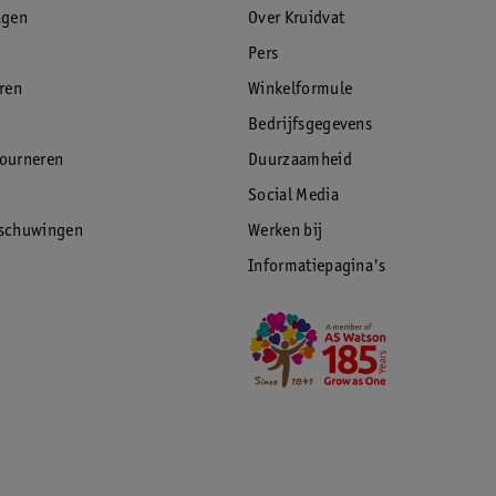
agen
Over Kruidvat
Pers
eren
Winkelformule
Bedrijfsgegevens
tourneren
Duurzaamheid
Social Media
rschuwingen
Werken bij
Informatiepagina's