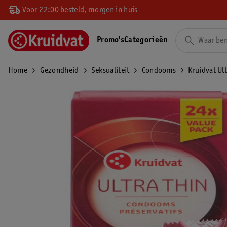
Voor 22:00 besteld, morgen in huis
Promo's
Categorieën
Home
Gezondheid
Seksualiteit
Condooms
Kruidvat Ul