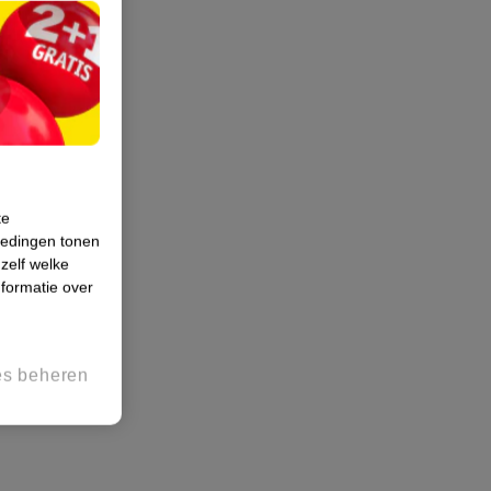
te
iedingen tonen
 zelf welke
formatie over
es beheren