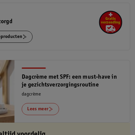
zorgd
ieproducten
Dagcrème met SPF: een must-have in
je gezichtsverzorgingsroutine
dagcrème
Lees meer
altijd voordelig