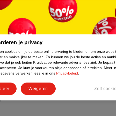
ikel.
het reservoir tussen duim en wijsvinger
an, neem dan geen risico en gebruik een
 aan het uiteinde vast om afglijden te
het toilet, dit kan verstopping veroorzaken.
rderen je privacy
ken cookies om je de beste online ervaring te bieden en om onze websi
er en makkelijker te maken.
Zo kunnen we jou de beste acties en aanb
e dat je ook buiten Kruidvat.be relevante advertenties ziet.
Je bepaalt
accepteert.
Je kunt je voorkeuren altijd aanpassen of intrekken.
Meer in
gegevens verwerken lees je in ons
Privacybeleid
.
pteer
Weigeren
Zelf cooki