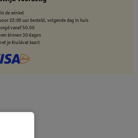
 in de winkel
oor 22:00 uur besteld, volgende dag in huis
zorgd vanaf 50.00
eren binnen 30 dagen
met je Kruidvat kaart