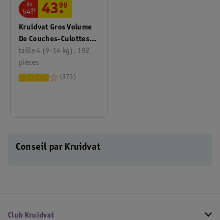
de
43
.
99
54
.
99
Kruidvat Gros Volume
De Couches-Culottes
Maxi Taille 4
taille 4 (9-14 kg), 192
pièces
373
Conseil par Kruidvat
Club Kruidvat