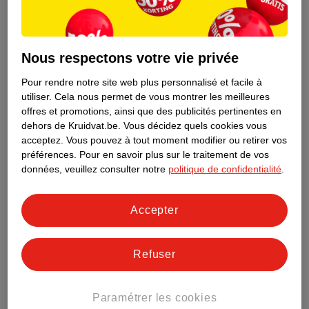
de
de
47
.
99
35
.
99
59
.
99
44
.
99
Nous respectons votre vie privée
Kruidvat Gros Volume
Kruidvat Gros Volume
Pour rendre notre site web plus personnalisé et facile à
De Couches Junior Plus
De Couches NewBorn
utiliser.
Cela nous permet de vous montrer les meilleures
Taille 5+
taille 5+ (14-18 kg), 204
Mini Taille 2
taille 2 (3-6 kg), 324
offres et promotions, ainsi que des publicités pertinentes en
pièces
pièces
dehors de Kruidvat.be.
Vous décidez quels cookies vous
392
345
acceptez.
Vous pouvez à tout moment modifier ou retirer vos
préférences.
Pour en savoir plus sur le traitement de vos
données, veuillez consulter notre
politique de confidentialité
.
Accepter
Refuser
Paramétrer les cookies