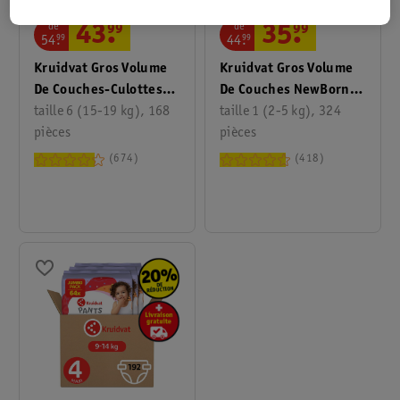
de
de
43
.
99
35
.
99
54
.
99
44
.
99
Kruidvat Gros Volume
Kruidvat Gros Volume
De Couches-Culottes
De Couches NewBorn
Extra Large Taille 6
taille 6 (15-19 kg), 168
Small Taille 1
taille 1 (2-5 kg), 324
pièces
pièces
674
418