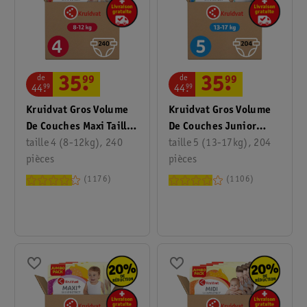
de
de
35
.
99
35
.
99
44
.
99
44
.
99
Kruidvat Gros Volume
Kruidvat Gros Volume
De Couches Maxi Taille
De Couches Junior
4
taille 4 (8-12kg), 240
Taille 5
taille 5 (13-17kg), 204
pièces
pièces
1176
1106