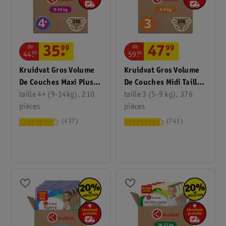
de
de
35
.
99
47
.
99
44
.
99
59
.
99
Kruidvat Gros Volume
Kruidvat Gros Volume
De Couches Maxi Plus
De Couches Midi Taille
taille 4+ (9-14kg), 210
Taille 4+
3 2 Mois
taille 3 (5-9 kg), 376
pièces
pièces
437
741