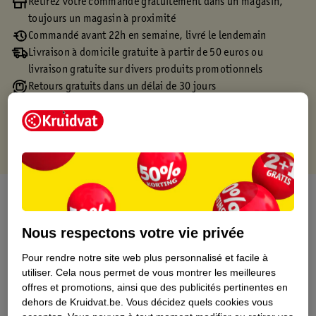
Retirez votre commande gratuitement dans un magasin,
toujours un magasin à proximité
Commandé avant 22h en semaine, livré le lendemain
Livraison à domicile gratuite à partir de 50 euros ou
livraison gratuite sur divers produits promotionnels
Retours gratuits dans un délai de 30 jours
Points gratuits avec ta carte Kruidvat
À propos de ce produit
Informations relatives au produit
Nous respectons votre vie privée
Pour rendre notre site web plus personnalisé et facile à
Informations figurant sur l'étiquette
utiliser.
Cela nous permet de vous montrer les meilleures
offres et promotions, ainsi que des publicités pertinentes en
dehors de Kruidvat.be.
Vous décidez quels cookies vous
Nature Impact Score