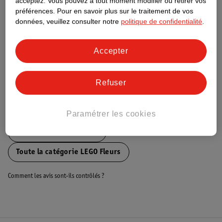
acceptez.
Vous pouvez à tout moment modifier ou retirer vos
préférences.
Pour en savoir plus sur le traitement de vos
Ce produit n’a (pas encore) de "Nature
données, veuillez consulter notre
politique de confidentialité
.
Impact Score".
Plus d’informations
Accepter
Informations sur la commande et la livraison
Refuser
Voir aussi
Paramétrer les cookies
Plus de
LEGO Botanicals
Toute la catégorie LEGO Fleurs
Comment les avis sont-ils contrôlés ?