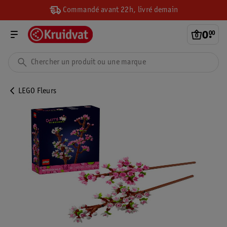
Commandé avant 22h, livré demain
0
.
00
LEGO Fleurs