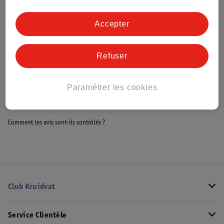
Accepter
Informations sur la commande et la livraison
Refuser
Voir aussi
Paramétrer les cookies
Plus de
Glorix
Toute la catégorie Nettoyants WC
Comment les avis sont-ils contrôlés ?
Club Kruidvat
Service Clientèle