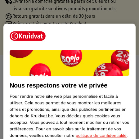
Livraison à domicile gratuite à partir de 50 euros ou
livraison gratuite sur divers produits promotionnels
Retours gratuits dans un délai de 30 jours
Points gratuits avec ta carte Kruidvat
À propos de ce produit
Informations relatives au produit
Nous respectons votre vie privée
Pour rendre notre site web plus personnalisé et facile à
Informations figurant sur l'étiquette
utiliser.
Cela nous permet de vous montrer les meilleures
offres et promotions, ainsi que des publicités pertinentes en
Nature Impact Score
dehors de Kruidvat.be.
Vous décidez quels cookies vous
acceptez.
Vous pouvez à tout moment modifier ou retirer vos
Ce produit n’a (pas encore) de "Nature
préférences.
Pour en savoir plus sur le traitement de vos
Impact Score".
données, veuillez consulter notre
politique de confidentialité
.
Plus d’informations