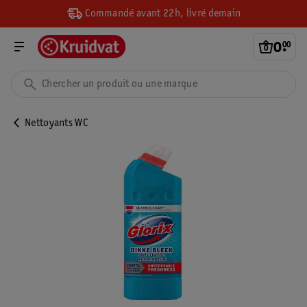
Commandé avant 22h, livré demain
0
.
00
Nettoyants WC