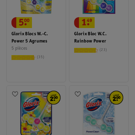
5
.
00
1
.
49
Glorix Blocs W.-C.
Glorix Bloc W.C.
Power 5 Agrumes
Rainbow Power
5 pièces
23
35