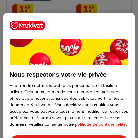
1
.
49
1
.
49
Glorix Bloc WC Power 5
Glorix Bloc WC Hygiène
Tropical Crush
46
60
Nous respectons votre vie privée
Pour rendre notre site web plus personnalisé et facile à
utiliser.
Cela nous permet de vous montrer les meilleures
offres et promotions, ainsi que des publicités pertinentes en
dehors de Kruidvat.be.
Vous décidez quels cookies vous
acceptez.
Vous pouvez à tout moment modifier ou retirer vos
préférences.
Pour en savoir plus sur le traitement de vos
données, veuillez consulter notre
politique de confidentialité
.
1
.
99
Glorix Javel Épaisse