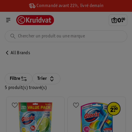
Commandé avant 22h, livré demain
0
.
00
All Brands
Filtre
Trier
5 produit(s) trouvé(s)