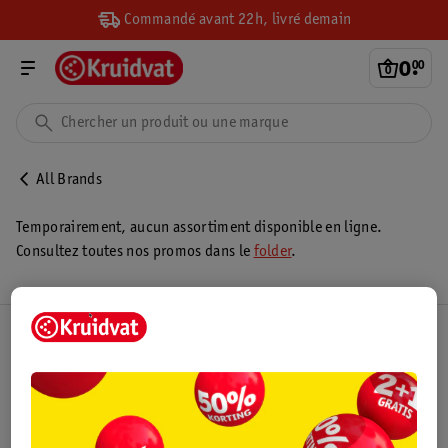
Commandé avant 22h, livré demain
0
.
00
All Brands
Temporairement, aucun assortiment disponible en ligne.
Consultez toutes nos promos dans le
folder
.
Club Kruidvat
Service Clientèle