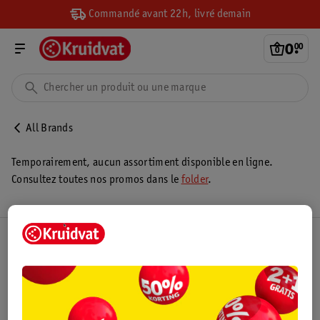
Commandé avant 22h, livré demain
0
.
00
All Brands
Temporairement, aucun assortiment disponible en ligne.
Consultez toutes nos promos dans le
folder
.
Club Kruidvat
Service Clientèle