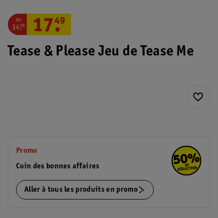
de
17
.
49
34
.
99
Tease & Please Jeu de Tease Me
Promo
Coin des bonnes affaires
Aller à tous les produits en promo