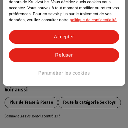
dehors de Kruidvat.be.
Vous décidez quels cookies vous
Informations figurant sur l'étiquette
acceptez.
Vous pouvez à tout moment modifier ou retirer vos
préférences.
Pour en savoir plus sur le traitement de vos
données, veuillez consulter notre
politique de confidentialité
.
Nature Impact Score
Ce produit n’a (pas encore) de "Nature
Accepter
Impact Score".
Plus d’informations
Refuser
Informations sur la commande et la livraison
Paramétrer les cookies
Voir aussi
Plus de
Tease & Please
Toute la catégorie Sex Toys
Comment les avis sont-ils contrôlés ?