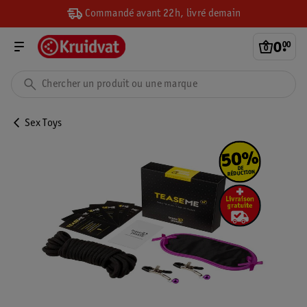
Commandé avant 22h, livré demain
0
.
00
Sex Toys