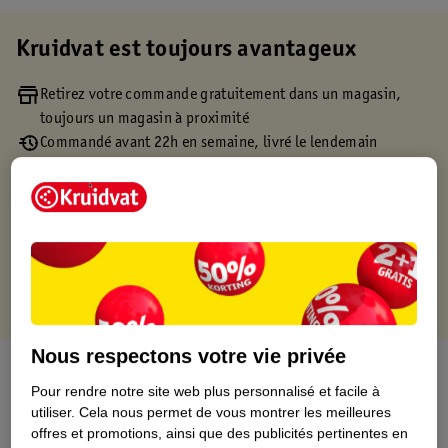
Kruidvat est toujours avantageux
Retirez votre commande gratuitement dans un magasin,
toujours un magasin à proximité
Commandé avant 22h en semaine, livré le lendemain
Livraison à domicile gratuite à partir de 50 euros ou
livraison gratuite sur divers produits promotionnels
Retours gratuits dans un délai de 30 jours
Points gratuits avec ta carte Kruidvat
Nous respectons votre vie privée
À propos de ce produit
Pour rendre notre site web plus personnalisé et facile à
utiliser.
Cela nous permet de vous montrer les meilleures
Informations relatives au produit
offres et promotions, ainsi que des publicités pertinentes en