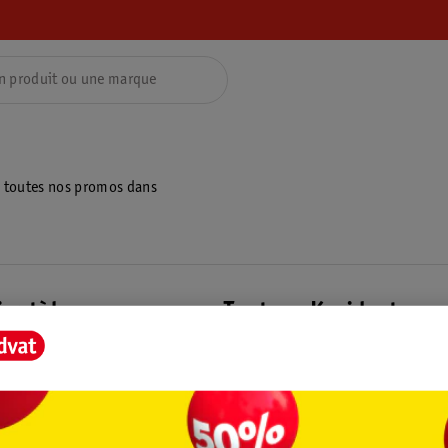
z toutes nos promos dans
ientèle
Tout sur Kruidvat
ions
À propos de Kruidvat
e
Presse
raison
Formule commerciale
Coordonnées de l’entreprise