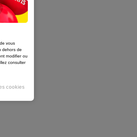
 de vous
en dehors de
nt modifier ou
llez consulter
es cookies