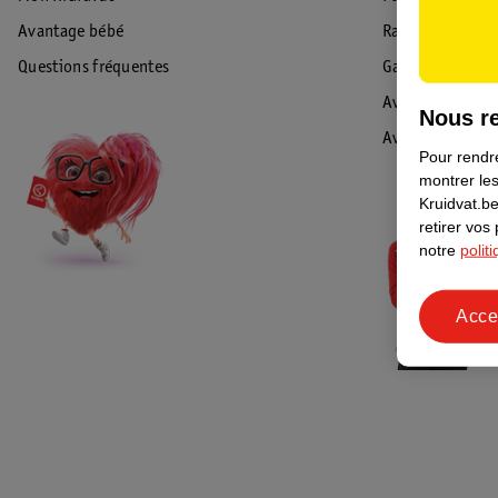
Avantage bébé
Rappel & Retour
Questions fréquentes
Garantie
Avis de sécurité
Nous re
Avis
Pour rendre
montrer les
Kruidvat.be
retirer vos
notre
polit
Acce