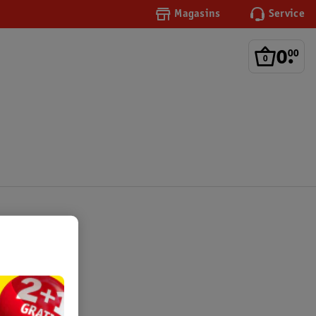
Magasins
Service
0
.
00