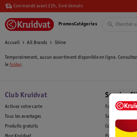
Commandé avant 22h, livré demain
Promos
Catégories
Accueil
All Brands
Shine
Temporairement, aucun assortiment disponible en ligne. Consulte
le
folder
.
Club Kruidvat
Service Cl
Activez votre carte
Foire aux quest
Tous les avantages
Service Clientèl
Produits gratuits
Commande & Liv
Mon Kruidvat
Paiement