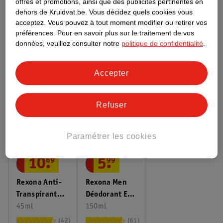
offres et promotions, ainsi que des publicités pertinentes en
Plus de
Rexona
dehors de Kruidvat.be.
Vous décidez quels cookies vous
acceptez.
Vous pouvez à tout moment modifier ou retirer vos
Toute la catégorie Deodorants stick
préférences.
Pour en savoir plus sur le traitement de vos
données, veuillez consulter notre
politique de confidentialité
.
Comment les avis sont-ils contrôlés ?
Accepter
D’AUTRES ONT AUSSI ACHETÉ
Refuser
Paramétrer les cookies
10
.
69
5
.
99
Rexona Anti-
Rexona Men
Transpirant
Déodorant En
Bille Maximum
45ml
Spray
150ml
Protection
Sensitive
42
61