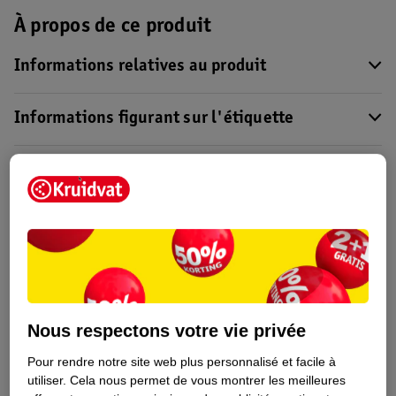
À propos de ce produit
Informations relatives au produit
Informations figurant sur l'étiquette
Nature Impact Score
Ce produit n’a (pas encore) de "Nature
Impact Score".
Plus d’informations
Informations sur la commande et la livraison
Nous respectons votre vie privée
Pour rendre notre site web plus personnalisé et facile à
Voir aussi
utiliser.
Cela nous permet de vous montrer les meilleures