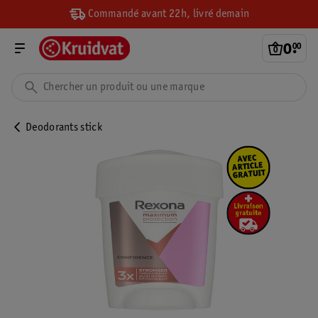
Commandé avant 22h, livré demain
0
.
00
Deodorants stick