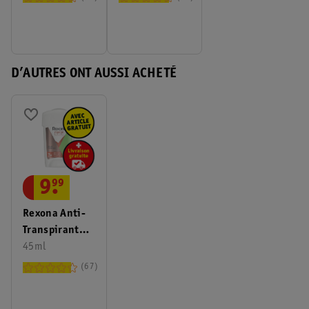
Stress Control
D’AUTRES ONT AUSSI ACHETÉ
9
.
99
Rexona Anti-
Transpirant
Bille Maximum
45ml
Protection
67
Sport Strength