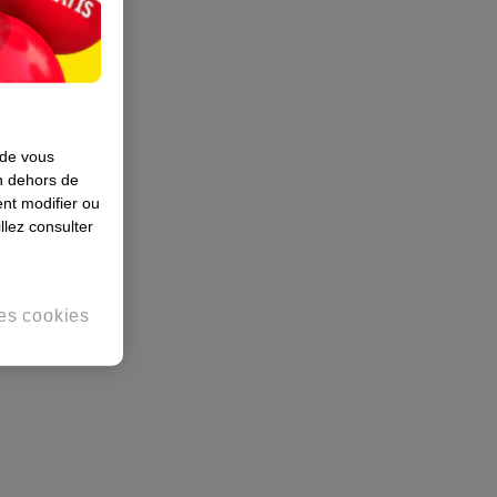
 de vous
en dehors de
nt modifier ou
llez consulter
es cookies