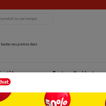
z toutes nos promos dans
ientèle
Tout sur Kruidvat
ions
À propos de Kruidvat
e
Presse
raison
Formule commerciale
Coordonnées de l’entreprise