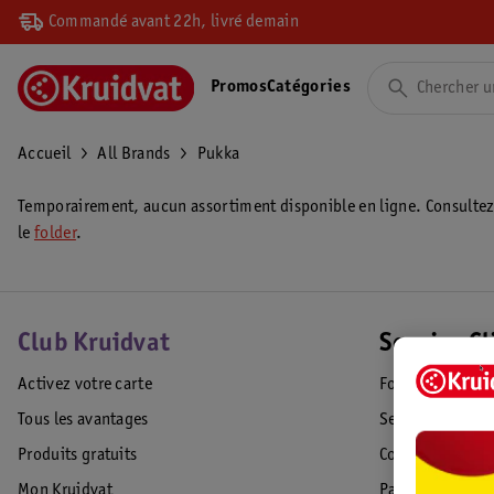
Commandé avant 22h, livré demain
Promos
Catégories
Accueil
All Brands
Pukka
Temporairement, aucun assortiment disponible en ligne. Consulte
le
folder
.
Club Kruidvat
Service Cl
Activez votre carte
Foire aux quest
Tous les avantages
Service Clientèl
Produits gratuits
Commande & Liv
Mon Kruidvat
Paiement