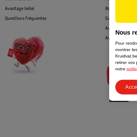
Avantage bébé
Rappel & Retour
Questions fréquentes
Garantie
Avis de sécurité
Nous re
Avis
Pour rendre
montrer les
Kruidvat.be
retirer vos
notre
polit
Acce