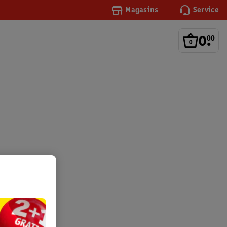
Magasins
Service
0
.
00