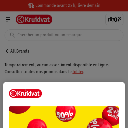
Commandé avant 22h, livré demain
0
.
00
All Brands
Temporairement, aucun assortiment disponible en ligne.
Consultez toutes nos promos dans le
folder
.
Club Kruidvat
Service Clientèle