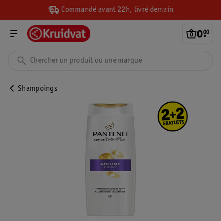
Commandé avant 22h, livré demain
0
.
00
Shampoings