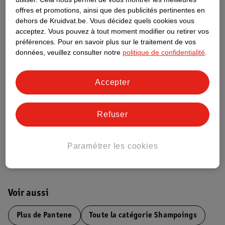
offres et promotions, ainsi que des publicités pertinentes en
Informations relatives au produit
dehors de Kruidvat.be.
Vous décidez quels cookies vous
acceptez.
Vous pouvez à tout moment modifier ou retirer vos
préférences.
Pour en savoir plus sur le traitement de vos
Informations figurant sur l'étiquette
données, veuillez consulter notre
politique de confidentialité
.
Nature Impact Score
Accepter
Ce produit n’a (pas encore) de "Nature
Impact Score".
Refuser
Plus d’informations
Paramétrer les cookies
Informations sur la commande et la livraison
Voir aussi
Plus de
Pantene
Toute la catégorie Shampoings