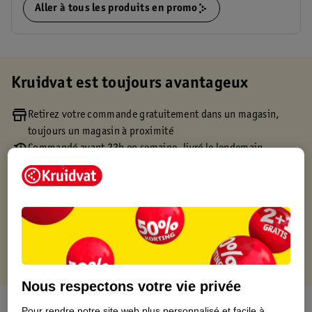
Aller à tous les produits en promo
Kruidvat est toujours avantageux
Retirez votre commande gratuitement dans un magasin,
toujours un magasin à proximité
Commandé avant 22h en semaine, livré le lendemain
Livraison à domicile gratuite à partir de 50 euros ou
livraison gratuite sur divers produits promotionnels
Retours gratuits dans un délai de 30 jours
Points gratuits avec ta carte Kruidvat
Nous respectons votre vie privée
À propos de ce produit
Pour rendre notre site web plus personnalisé et facile à