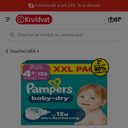
Commandé avant 22h, livré demain
0
.
00
Couches taille 4