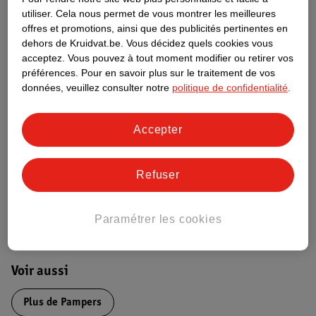
utiliser.
Cela nous permet de vous montrer les meilleures
Informations relatives au produit
offres et promotions, ainsi que des publicités pertinentes en
dehors de Kruidvat.be.
Vous décidez quels cookies vous
acceptez.
Vous pouvez à tout moment modifier ou retirer vos
Informations figurant sur l'étiquette
préférences.
Pour en savoir plus sur le traitement de vos
données, veuillez consulter notre
politique de confidentialité
.
Nature Impact Score
Accepter
Ce produit n’a (pas encore) de "Nature
Impact Score".
Plus d’informations
Refuser
Informations sur la commande et la livraison
Paramétrer les cookies
Voir aussi
Plus de
Pampers