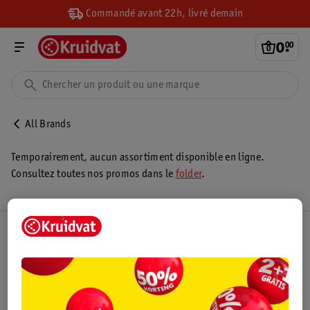
Commandé avant 22h, livré demain
0
.
00
All Brands
Temporairement, aucun assortiment disponible en ligne.
Consultez toutes nos promos dans le
folder
.
Club Kruidvat
Service Clientèle