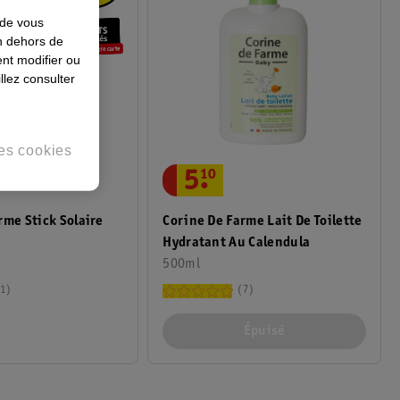
 de vous
en dehors de
nt modifier ou
llez consulter
es cookies
5
.
10
rme Stick Solaire
Corine De Farme Lait De Toilette
Hydratant Au Calendula
500ml
1
7
Épuisé