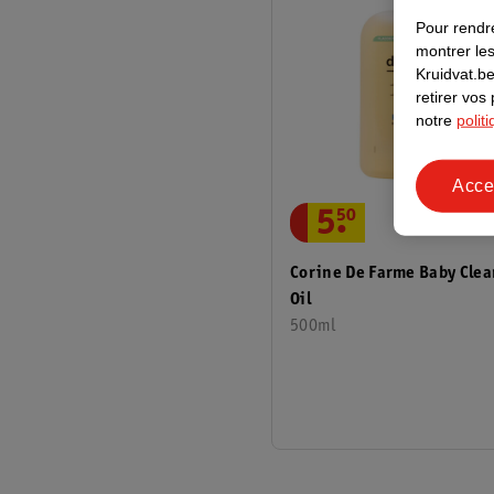
Pour rendre
montrer les
Kruidvat.be
retirer vos
notre
polit
Acce
5
.
50
Corine De Farme Baby Cle
Oil
500ml