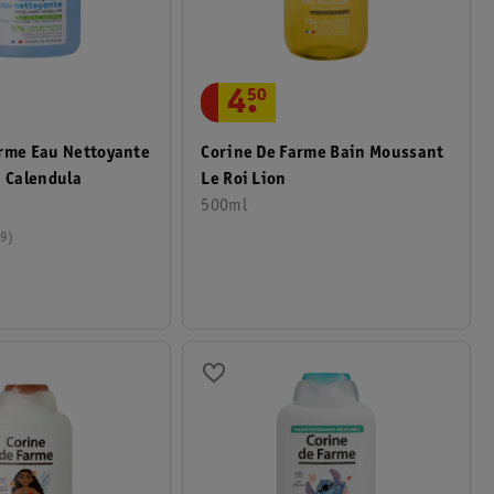
4
.
50
arme Eau Nettoyante
Corine De Farme Bain Moussant
u Calendula
Le Roi Lion
500ml
9