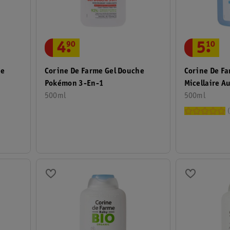
5
.
10
4
.
90
he
Corine De F
Corine De Farme Gel Douche
Micellaire A
Pokémon 3-En-1
500ml
500ml