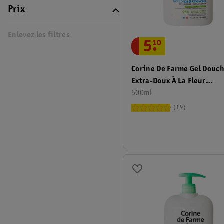
Prix
Enlevez les filtres
5
.
10
Corine De Farme Gel Douc
Extra-Doux À La Fleur
D'Amandier
500ml
19