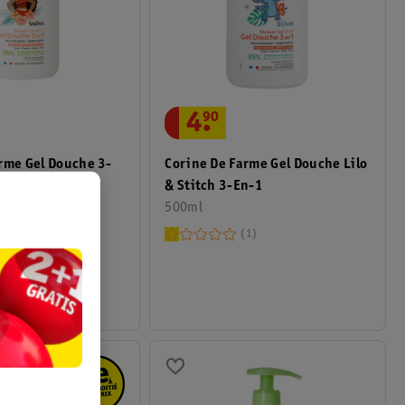
4
.
90
rme Gel Douche 3-
Corine De Farme Gel Douche Lilo
& Stitch 3-En-1
500ml
3
1