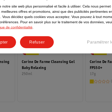
 notre site web plus personnalisé et facile à utiliser.
Cela nous permet
 meilleures offres et promotions, ainsi que des publicités pertinentes 
.
Vous décidez quels cookies vous acceptez.
Vous pouvez à tout mome
 préférences.
Pour en savoir plus sur le traitement de vos données, veui
ique de confidentialité
.
pter
Refuser
Paramétrer l
8
.
99
4
.
50
Corine De Fa
ansing
Corine De Farme Cleansing Gel
FPS50+
Baby Relaxing
17g
250ml