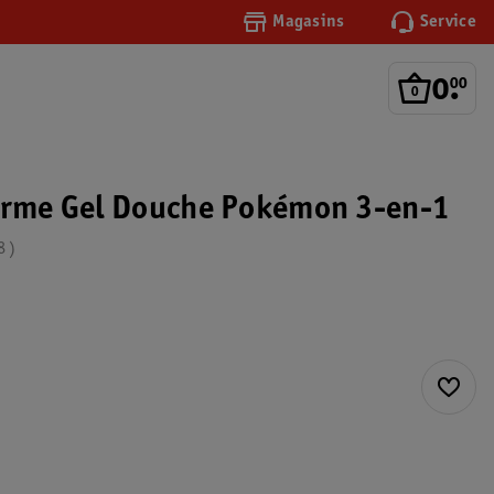
Magasins
Service
0
.
00
arme Gel Douche Pokémon 3-en-1
8