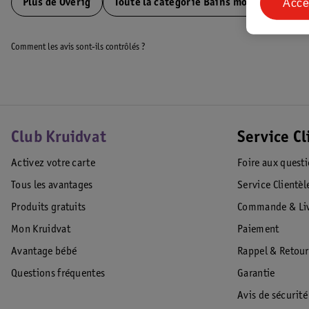
Acce
Plus de
Overig
Toute la catégorie Bains moussants pou
Comment les avis sont-ils contrôlés ?
Club Kruidvat
Service Cl
Activez votre carte
Foire aux quest
Tous les avantages
Service Clientèl
Produits gratuits
Commande & Liv
Mon Kruidvat
Paiement
Avantage bébé
Rappel & Retour
Questions fréquentes
Garantie
Avis de sécurité