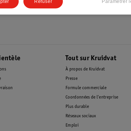
pter
Refuser
Paramétrer l
r bebe
ientèle
Tout sur Kruidvat
ions
À propos de Kruidvat
e
Presse
raison
Formule commerciale
Coordonnées de l’entreprise
Plus durable
Réseaux sociaux
Emploi