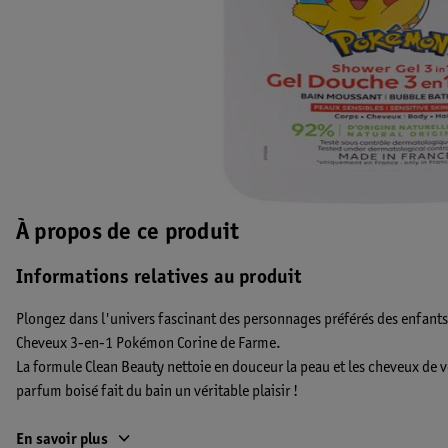
À propos de ce produit
Informations relatives au produit
Plongez dans l'univers fascinant des personnages préférés des enfants 
Cheveux 3-en-1 Pokémon Corine de Farme.
La formule Clean Beauty nettoie en douceur la peau et les cheveux de v
parfum boisé fait du bain un véritable plaisir !
Les avantages du Gel Douche 3-en-1 Pokémon Corine de Farme :
En savoir plus