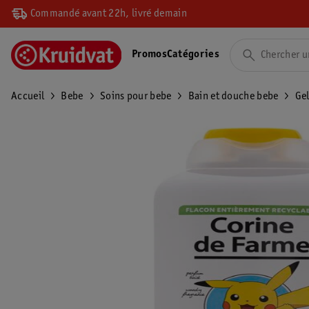
Commandé avant 22h, livré demain
Promos
Catégories
Accueil
Bebe
Soins pour bebe
Bain et douche bebe
Gel