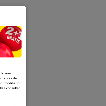
 de vous
en dehors de
nt modifier ou
llez consulter