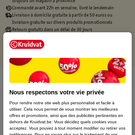
toujours un magasin à proximité
Commandé avant 22h en semaine, livré le lendemain
Livraison à domicile gratuite à partir de 50 euros ou
livraison gratuite sur divers produits promotionnels
Retours gratuits dans un délai de 30 jours
Points gratuits avec ta carte Kruidvat
À propos de ce produit
Informations relatives au produit
Nous respectons votre vie privée
Pour rendre notre site web plus personnalisé et facile à
Informations figurant sur l'étiquette
utiliser.
Cela nous permet de vous montrer les meilleures
offres et promotions, ainsi que des publicités pertinentes en
dehors de Kruidvat.be.
Vous décidez quels cookies vous
Nature Impact Score
acceptez.
Vous pouvez à tout moment modifier ou retirer vos
préférences.
Pour en savoir plus sur le traitement de vos