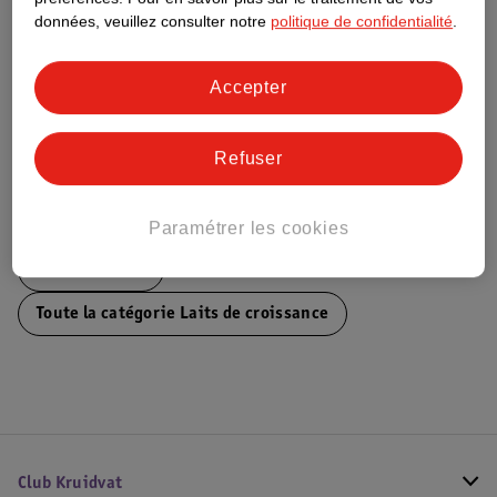
Ce produit n’a (pas encore) de "Nature
données, veuillez consulter notre
politique de confidentialité
.
Impact Score".
Plus d’informations
Accepter
Informations sur la commande et la livraison
Refuser
Voir aussi
Paramétrer les cookies
Plus de
Nestle
Toute la catégorie Laits de croissance
Club Kruidvat