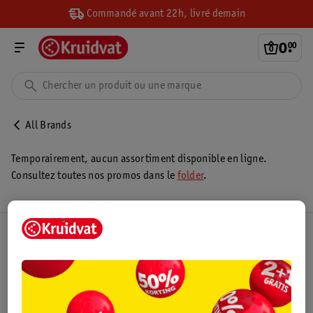
Commandé avant 22h, livré demain
0
.
00
All Brands
Temporairement, aucun assortiment disponible en ligne.
Consultez toutes nos promos dans le
folder
.
Club Kruidvat
Service Clientèle