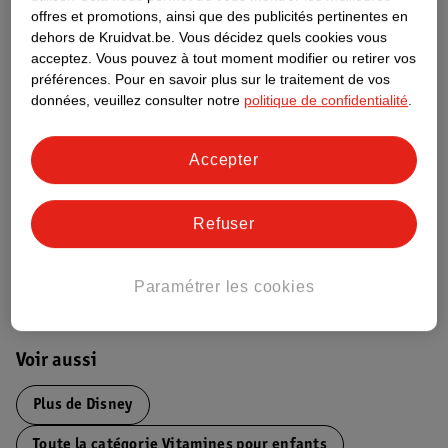
Informations relatives au produit
offres et promotions, ainsi que des publicités pertinentes en
dehors de Kruidvat.be.
Vous décidez quels cookies vous
acceptez.
Vous pouvez à tout moment modifier ou retirer vos
Informations figurant sur l'étiquette
préférences.
Pour en savoir plus sur le traitement de vos
données, veuillez consulter notre
politique de confidentialité
.
Nature Impact Score
Accepter
Ce produit n’a (pas encore) de "Nature
Impact Score".
Plus d’informations
Refuser
Informations sur la commande et la livraison
Paramétrer les cookies
Voir aussi
Plus de
Disney
Toute la catégorie Vitamines pour enfants