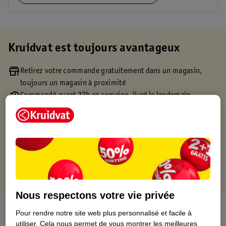
Kruidvat est toujours avantageux
Retirez votre commande gratuitement dans un magasin,
toujours un magasin à proximité
Commandé avant 22h en semaine, livré le lendemain
Livraison à domicile gratuite à partir de 50 euros ou
livraison gratuite sur divers produits promotionnels
Retours gratuits dans un délai de 30 jours
Points gratuits avec ta carte Kruidvat
Nous respectons votre vie privée
À propos de ce produit
Pour rendre notre site web plus personnalisé et facile à
utiliser.
Cela nous permet de vous montrer les meilleures