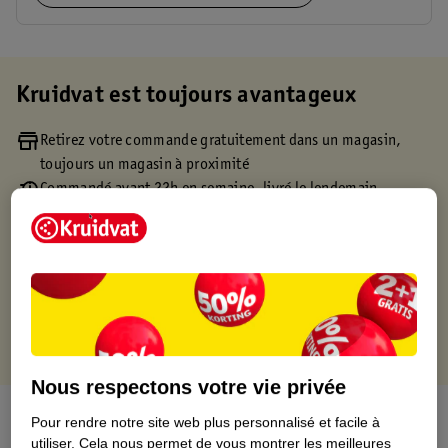
Kruidvat est toujours avantageux
Retirez votre commande gratuitement dans un magasin,
toujours un magasin à proximité
Commandé avant 22h en semaine, livré le lendemain
Livraison à domicile gratuite à partir de 50 euros ou
livraison gratuite sur divers produits promotionnels
Retours gratuits dans un délai de 30 jours
Points gratuits avec ta carte Kruidvat
Nous respectons votre vie privée
À propos de ce produit
Pour rendre notre site web plus personnalisé et facile à
utiliser.
Cela nous permet de vous montrer les meilleures