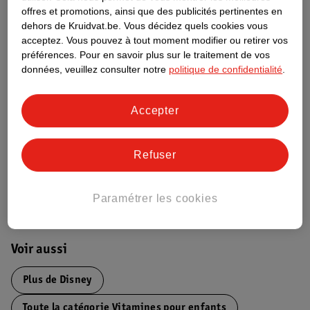
Informations relatives au produit
offres et promotions, ainsi que des publicités pertinentes en
dehors de Kruidvat.be.
Vous décidez quels cookies vous
acceptez.
Vous pouvez à tout moment modifier ou retirer vos
Informations figurant sur l'étiquette
préférences.
Pour en savoir plus sur le traitement de vos
données, veuillez consulter notre
politique de confidentialité
.
Nature Impact Score
Accepter
Ce produit n’a (pas encore) de "Nature
Impact Score".
Plus d’informations
Refuser
Informations sur la commande et la livraison
Paramétrer les cookies
Voir aussi
Plus de
Disney
Toute la catégorie Vitamines pour enfants