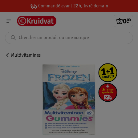
Commandé avant 22h, livré demain
0
.
00
Multivitamines