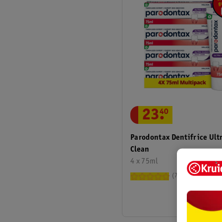
23
.
40
Parodontax Dentifrice Ult
Clean
4 x 75ml
72