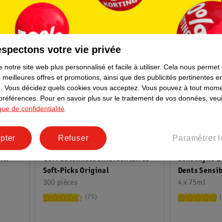
spectons votre vie privée
 notre site web plus personnalisé et facile à utiliser.
Cela nous permet
 meilleures offres et promotions, ainsi que des publicités pertinentes 
.
Vous décidez quels cookies vous acceptez.
Vous pouvez à tout mome
 préférences.
Pour en savoir plus sur le traitement de vos données, veui
ique de confidentialité
.
21
.
99
27
.
46
pter
Refuser
Paramétrer l
nti-
GUM Bâtonnets Interdentaires
Sensodyne D
Soft-Picks Original
Dents Sensib
300 pièces
4 x 75ml
75