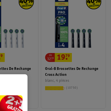
de
.
79
19
.
79
32
.
99
ettes De Rechange
Oral-B Brossettes De Rechange
Cross Action
es
blanc, 4 pièces
10750
10750