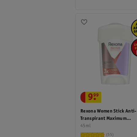
9
.
99
Rexona Women Stick Anti-
Transpirant Maximum
Protection Sensitive Dry
45ml
55