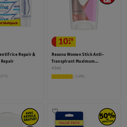
10
.
29
ntifrice Repair &
Rexona Women Stick Anti-
 Repair
Transpirant Maximum
Protection Confidence
45ml
177
128