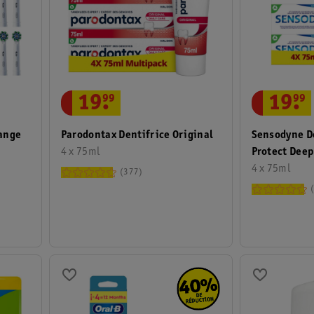
19
.
99
19
.
99
hange
Sensodyne De
Parodontax Dentifrice Original
Protect Deep
4 x 75ml
4 x 75ml
377