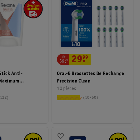
de
29
.
99
59
.
99
tick Anti-
Oral-B Brossettes De Rechange
 Maximum
Precision Clean
lean Scent
10 pièces
122
10750