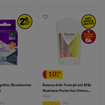
10
.
69
gettes Dissolvantes
Rexona Anti-Transpirant Bille
n
Maximum Protection Stress
Control
45ml
16
42