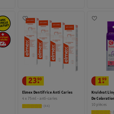
1
.
99
23
.
90
Kruidvat Lin
Elmex Dentifrice Anti Caries
De Coloratio
4 x 75ml - anti-caries
10 pièces
44