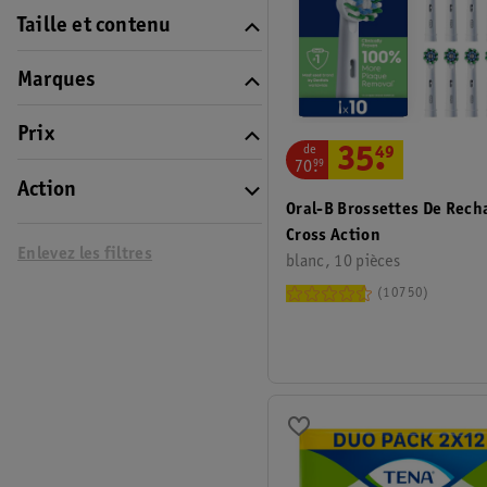
Taille et contenu
Marques
Prix
de
35
.
49
70
.
99
Action
Oral-B Brossettes De Rec
Cross Action
Enlevez les filtres
blanc, 10 pièces
10750