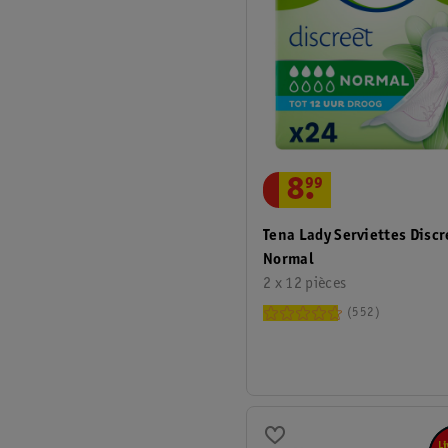
8
.
99
Tena Lady Serviettes Discr
Normal
2 x 12 pièces
552