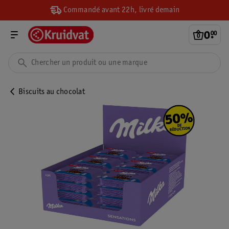
Commandé avant 22h, livré demain
0
.
00
Biscuits au chocolat