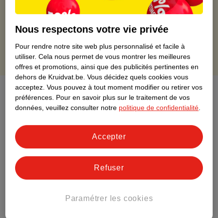
livraison gratuite sur divers produits promotionnels
Retours gratuits dans un délai de 30 jours
Points gratuits avec ta carte Kruidvat
Nous respectons votre vie privée
Pour rendre notre site web plus personnalisé et facile à
utiliser.
Cela nous permet de vous montrer les meilleures
offres et promotions, ainsi que des publicités pertinentes en
dehors de Kruidvat.be.
Vous décidez quels cookies vous
acceptez.
Vous pouvez à tout moment modifier ou retirer vos
À propos de ce produit
préférences.
Pour en savoir plus sur le traitement de vos
données, veuillez consulter notre
politique de confidentialité
.
Informations relatives au produit
Accepter
Informations figurant sur l'étiquette
Refuser
Nature Impact Score
Ce produit n’a (pas encore) de "Nature
Impact Score".
Paramétrer les cookies
Plus d’informations