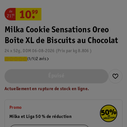
de
10
.
99
21
.
99
Milka Cookie Sensations Oreo
Boîte XL de Biscuits au Chocolat
24 x 52g, DDM 06-08-2026
Prix par
kg
8.806
2 avis
(5/5)
Épuisé
Actuellement en rupture de stock en ligne.
Promo
Milka et Liga 50 % de réduction