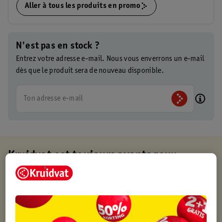
Aller à tous les produits en promo
N'est pas en stock ?
Entrez votre adresse e-mail. Nous vous enverrons un e-mail
dès que le produit sera de nouveau disponible.
Ton adresse e-mail
Kruidvat est toujours avantageux
Retirez votre commande gratuitement dans un magasin,
toujours un magasin à proximité
Commandé avant 22h en semaine, livré le lendemain
Livraison à domicile gratuite à partir de 50 euros ou