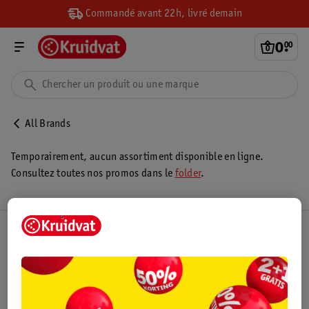
Commandé avant 22h, livré demain
0
.
00
All Brands
Temporairement, aucun assortiment disponible en ligne.
Consultez toutes nos promos dans le
folder
.
Club Kruidvat
Service Clientèle