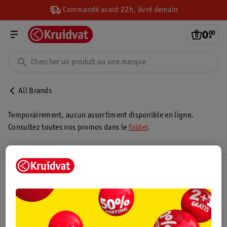
Commandé avant 22h, livré demain
0
.
00
All Brands
Temporairement, aucun assortiment disponible en ligne.
Consultez toutes nos promos dans le
folder
.
Club Kruidvat
Service Clientèle