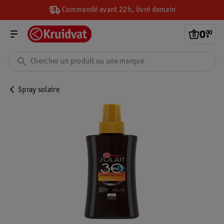
Commandé avant 22h, livré demain
0
.
00
Spray solaire