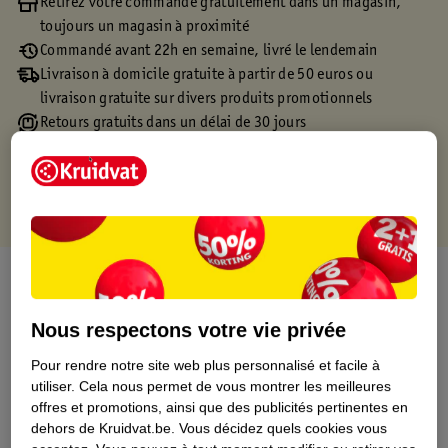
Retirez votre commande gratuitement dans un magasin,
toujours un magasin à proximité
Commandé avant 22h en semaine, livré le lendemain
Livraison à domicile gratuite à partir de 50 euros ou
livraison gratuite sur divers produits promotionnels
Retours gratuits dans un délai de 30 jours
Points gratuits avec ta carte Kruidvat
À propos de ce produit
Informations relatives au produit
Nous respectons votre vie privée
Pour rendre notre site web plus personnalisé et facile à
Informations figurant sur l'étiquette
utiliser.
Cela nous permet de vous montrer les meilleures
offres et promotions, ainsi que des publicités pertinentes en
dehors de Kruidvat.be.
Vous décidez quels cookies vous
Nature Impact Score