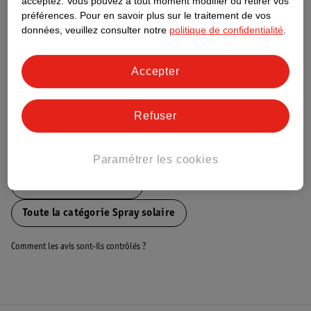
acceptez.
Vous pouvez à tout moment modifier ou retirer vos
préférences.
Pour en savoir plus sur le traitement de vos
Ce produit n’a (pas encore) de "Nature
données, veuillez consulter notre
politique de confidentialité
.
Impact Score".
Plus d’informations
Accepter
Informations sur la commande et la livraison
Refuser
Voir aussi
Paramétrer les cookies
Plus de
Kruidvat Solait
Toute la catégorie Spray solaire
Comment les avis sont-ils contrôlés ?