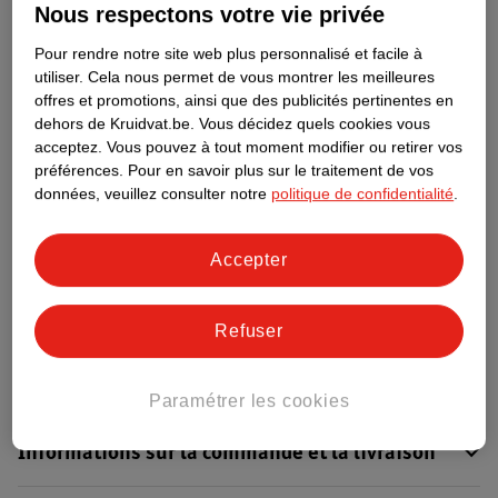
Nous respectons votre vie privée
Informations relatives au produit
Pour rendre notre site web plus personnalisé et facile à
utiliser.
Cela nous permet de vous montrer les meilleures
offres et promotions, ainsi que des publicités pertinentes en
Informations figurant sur l'étiquette
dehors de Kruidvat.be.
Vous décidez quels cookies vous
acceptez.
Vous pouvez à tout moment modifier ou retirer vos
préférences.
Pour en savoir plus sur le traitement de vos
Nature Impact Score
données, veuillez consulter notre
politique de confidentialité
.
Rouge (-) = impact élevé sur
l’environnement. Vert (+) = faible
Accepter
impact sur l’environnement. Fondé sur
des moyennes mondiales.
Refuser
Nature Impact Score : 49 %
Moyenne Produits pour le Bronzage : 7 %
Un score plus élevé signifie un impact plus faible
Paramétrer les cookies
Informations sur la commande et la livraison