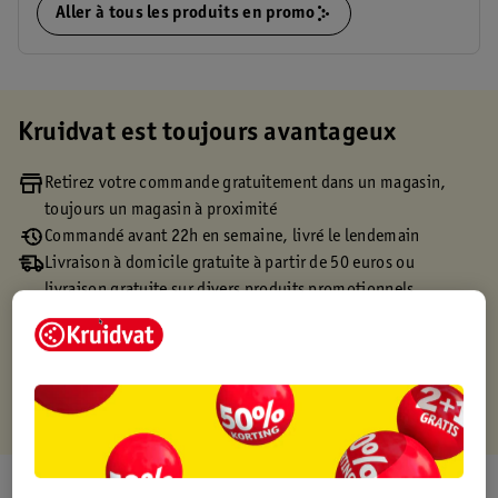
Aller à tous les produits en promo
Kruidvat est toujours avantageux
Retirez votre commande gratuitement dans un magasin,
toujours un magasin à proximité
Commandé avant 22h en semaine, livré le lendemain
Livraison à domicile gratuite à partir de 50 euros ou
livraison gratuite sur divers produits promotionnels
Retours gratuits dans un délai de 30 jours
Points gratuits avec ta carte Kruidvat
À propos de ce produit