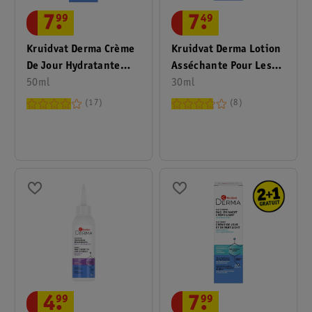
7
.
99
7
.
49
Kruidvat Derma Crème
Kruidvat Derma Lotion
De Jour Hydratante
Asséchante Pour Les
FPS30
50ml
Boutons
30ml
17
8
7
.
99
4
.
99