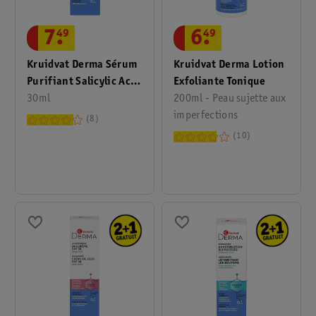
6
.
49
7
.
49
Kruidvat Derma Lotion
Kruidvat Derma Sérum
Exfoliante Tonique
Purifiant Salicylic Acid
200ml - Peau sujette aux
2 %
30ml
imperfections
8
10