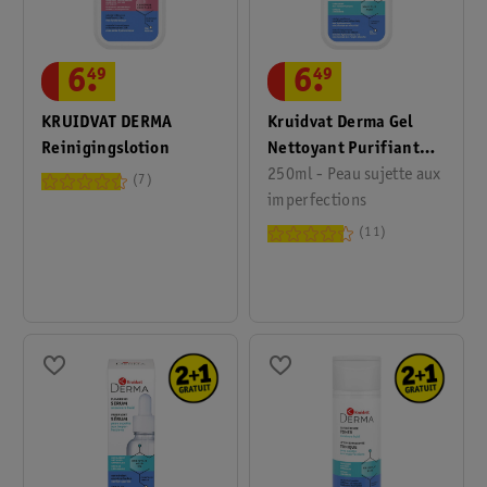
6
.
49
6
.
49
Kruidvat Derma Gel
KRUIDVAT DERMA
Nettoyant Purifiant
Reinigingslotion
Pores
250ml - Peau sujette aux
7
imperfections
11