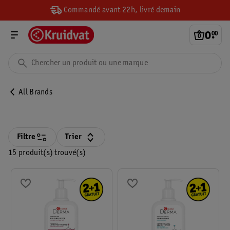
Commandé avant 22h, livré demain
0
.
00
All Brands
Filtre
Trier
15 produit(s) trouvé(s)