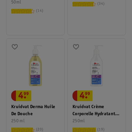
Huid
50ml
Peau
34
14
4
.
99
4
.
99
Kruidvat Derma Huile
Kruidvat Crème
De Douche
Corporelle Hydratante
250 ml
Derma
250ml
20
19