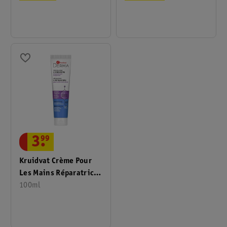
3
.
99
Kruidvat Crème Pour
Les Mains Réparatrice
Derma
100ml