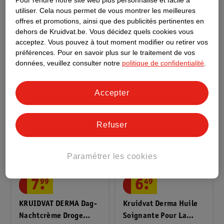
Pour rendre notre site web plus personnalisé et facile à
Kruidvat Derma
Kruidvat Derma Crème
utiliser.
Cela nous permet de vous montrer les meilleures
Shampoing Calmant
Cicatrices Apaisante
offres et promotions, ainsi que des publicités pertinentes en
200 ml
dehors de Kruidvat.be.
Vous décidez quels cookies vous
24
acceptez.
Vous pouvez à tout moment modifier ou retirer vos
préférences.
Pour en savoir plus sur le traitement de vos
données, veuillez consulter notre
politique de confidentialité
.
Accepter
Refuser
Paramétrer les cookies
7
.
99
6
.
49
KRUIDVAT DERMA Dag-
Kruidvat Derma Huile
Nachtcrème Droge
Soignante Pour La