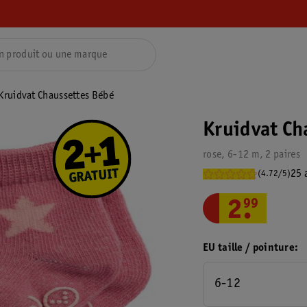
Kruidvat Chaussettes Bébé
Kruidvat Ch
rose, 6-12 m, 2 paires
25 
(4.72/5)
2
.
99
EU taille / pointure
6-12