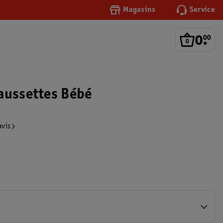
Magasins
Service
0
.
00
aussettes Bébé
avis