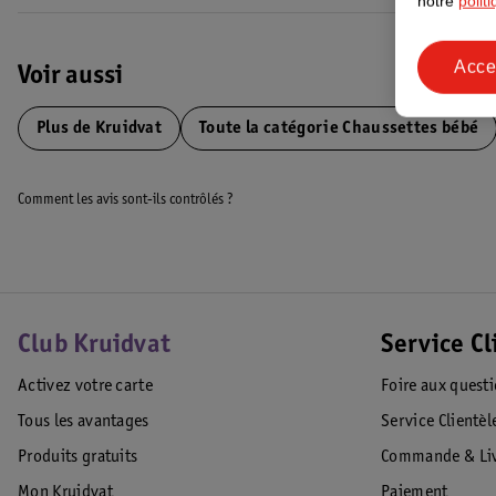
notre
polit
Code EAN :8720674071008
Acce
Voir aussi
Plus de
Kruidvat
Toute la catégorie Chaussettes bébé
Comment les avis sont-ils contrôlés ?
Club Kruidvat
Service Cl
Activez votre carte
Foire aux quest
Tous les avantages
Service Clientèl
Produits gratuits
Commande & Liv
Mon Kruidvat
Paiement