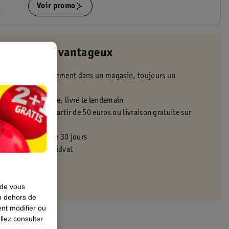
Voir promo
t toujours avantageux
 commande gratuitement dans un magasin, toujours un
ximité
t 22h en semaine, livré le lendemain
icile gratuite à partir de 50 euros ou livraison gratuite sur
s promotionnels
s dans un délai de 30 jours
 avec ta carte Kruidvat
 de vous
en dehors de
nt modifier ou
llez consulter