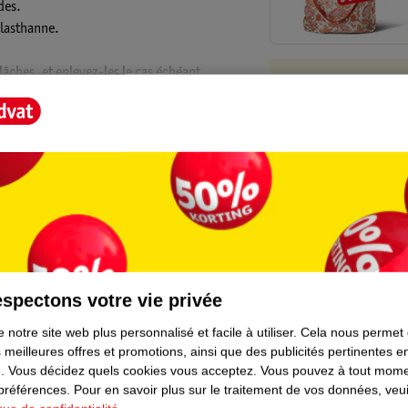
des.
élasthanne.
 lâches, et enlevez-les le cas échéant.
Kruidvat es
Retirez votre
ge. Pas de nettoyage à sec ni de
magasin à pro
Commandé avan
Livraison à dom
divers produit
es. Nos textiles bébé Kruidvat, par exemple,
Retours gratuit
ilité de la culture du coton et l'amélioration
t Score".
Points gratuits
rication de coton plus durable. Nous
spectons votre vie privée
 notre site web plus personnalisé et facile à utiliser.
Cela nous permet
tter Cotton Initiative. Ce produit a été
 meilleures offres et promotions, ainsi que des publicités pertinentes 
t pas forcément le coton « Better Cotton ».
.
Vous décidez quels cookies vous acceptez.
Vous pouvez à tout mome
alance
. Ainsi, nous faisons un nouveau petit
 préférences.
Pour en savoir plus sur le traitement de vos données, veui