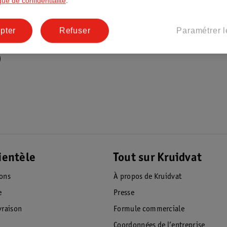
ique de confidentialité
.
pter
Refuser
Paramétrer l
ientèle
Tout sur Kruidvat
ions
À propos de Kruidvat
e
Presse
raison
Formule commerciale
Coordonnées de l’entreprise