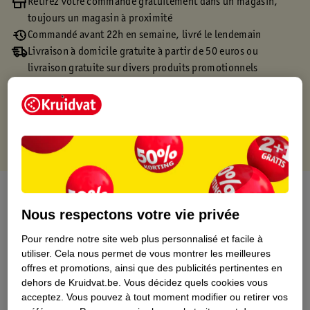
Retirez votre commande gratuitement dans un magasin,
toujours un magasin à proximité
Commandé avant 22h en semaine, livré le lendemain
Livraison à domicile gratuite à partir de 50 euros ou
livraison gratuite sur divers produits promotionnels
Retours gratuits dans un délai de 30 jours
Points gratuits avec ta carte Kruidvat
À propos de ce produit
Nous respectons votre vie privée
Informations relatives au produit
Pour rendre notre site web plus personnalisé et facile à
utiliser.
Cela nous permet de vous montrer les meilleures
Informations figurant sur l'étiquette
offres et promotions, ainsi que des publicités pertinentes en
dehors de Kruidvat.be.
Vous décidez quels cookies vous
acceptez.
Vous pouvez à tout moment modifier ou retirer vos
Nature Impact Score