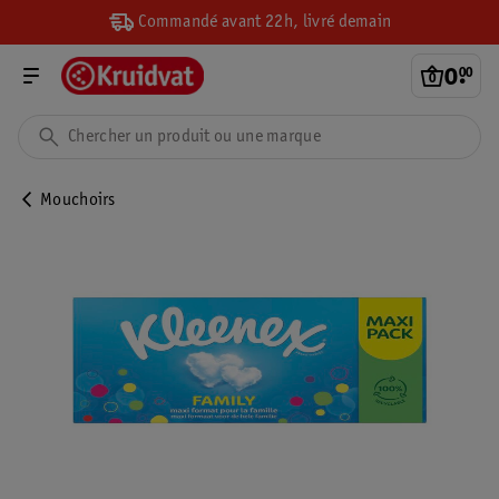
Commandé avant 22h, livré demain
0
.
00
Mouchoirs