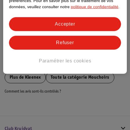
préférences.
Pour en savoir plus sur le traitement de vos
données, veuillez consulter notre
politique de confidentialité
.
Ce produit n’a (pas encore) de "Nature
Impact Score".
Plus d’informations
Accepter
Informations sur la commande et la livraison
Refuser
Paramétrer les cookies
Voir aussi
Plus de
Kleenex
Toute la catégorie Mouchoirs
Comment les avis sont-ils contrôlés ?
Club Kruidvat