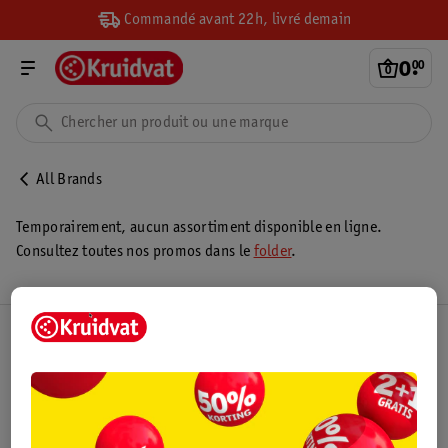
Commandé avant 22h, livré demain
0
.
00
All Brands
Temporairement, aucun assortiment disponible en ligne.
Consultez toutes nos promos dans le
folder
.
Club Kruidvat
Service Clientèle