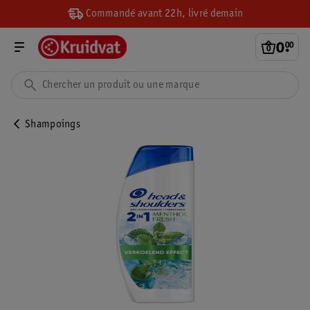
Commandé avant 22h, livré demain
0
.
00
Shampoings