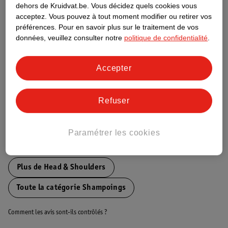
dehors de Kruidvat.be.
Vous décidez quels cookies vous
acceptez.
Vous pouvez à tout moment modifier ou retirer vos
préférences.
Pour en savoir plus sur le traitement de vos
Nature Impact Score
données, veuillez consulter notre
politique de confidentialité
.
Ce produit n’a (pas encore) de "Nature
Impact Score".
Plus d’informations
Accepter
Refuser
Informations sur la commande et la livraison
Paramétrer les cookies
Voir aussi
Plus de
Head & Shoulders
Toute la catégorie Shampoings
Comment les avis sont-ils contrôlés ?