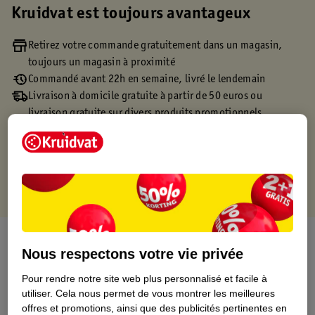
Kruidvat est toujours avantageux
Retirez votre commande gratuitement dans un magasin,
toujours un magasin à proximité
Commandé avant 22h en semaine, livré le lendemain
Livraison à domicile gratuite à partir de 50 euros ou
livraison gratuite sur divers produits promotionnels
Retours gratuits dans un délai de 30 jours
Points gratuits avec ta carte Kruidvat
À propos de ce produit
Nous respectons votre vie privée
Informations relatives au produit
Pour rendre notre site web plus personnalisé et facile à
utiliser.
Cela nous permet de vous montrer les meilleures
offres et promotions, ainsi que des publicités pertinentes en
Informations figurant sur l'étiquette