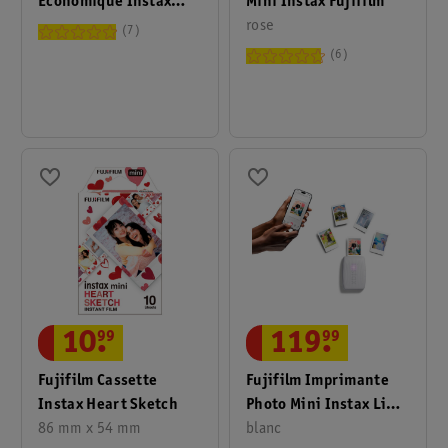
Mini Instax Fujifilm
Économique Instax
rose
Mini 11 Blush Pink
7
6
10
.
99
119
.
99
Fujifilm Cassette
Fujifilm Imprimante
Instax Heart Sketch
Photo Mini Instax Link
86 mm x 54 mm
3
blanc