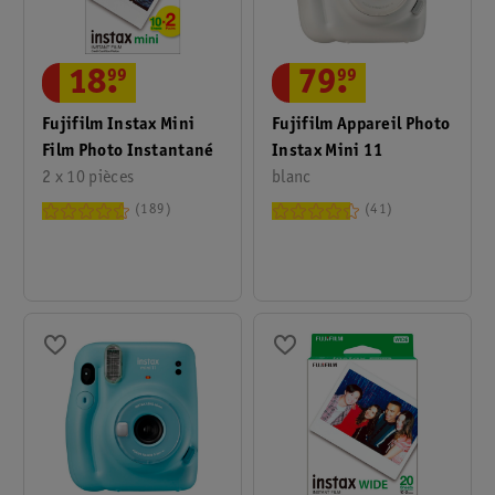
18
.
99
79
.
99
Fujifilm Instax Mini
Fujifilm Appareil Photo
Film Photo Instantané
Instax Mini 11
2 x 10 pièces
blanc
189
41