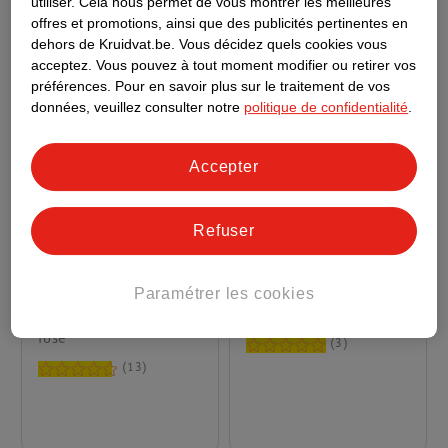
utiliser.
Cela nous permet de vous montrer les meilleures
offres et promotions, ainsi que des publicités pertinentes en
dehors de Kruidvat.be.
Vous décidez quels cookies vous
acceptez.
Vous pouvez à tout moment modifier ou retirer vos
préférences.
Pour en savoir plus sur le traitement de vos
données, veuillez consulter notre
politique de confidentialité
.
Accepter
Refuser
89
.
99
99
.
99
Fujifilm Appareil Photo
Fujifilm Pack
Paramétrer les cookies
Instax Mini 12
Économique Instax
rose
Mini 11 Sky Blue
3
13