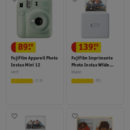
89
.
99
139
.
99
Fujifilm Appareil Photo
Fujifilm Imprimante
Instax Mini 12
Photo Instax Wilde
vert
Link
blanc
13
8