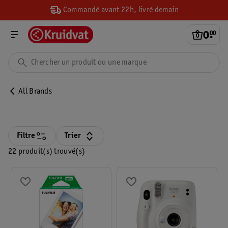
Commandé avant 22h, livré demain
0
.
00
All Brands
Filtre
Trier
22 produit(s) trouvé(s)