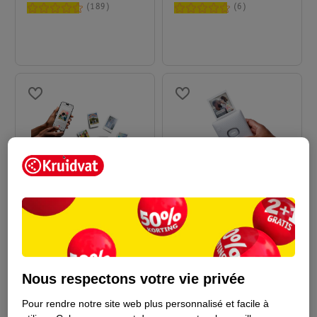
189
6
119
.
99
129
.
99
Appareil Photo Link 3
Fujifilm Imprimante
Mini Instax Fujifilm
Photo Instax Square
vert
Link
blanc
Nous respectons votre vie privée
6
2
Pour rendre notre site web plus personnalisé et facile à