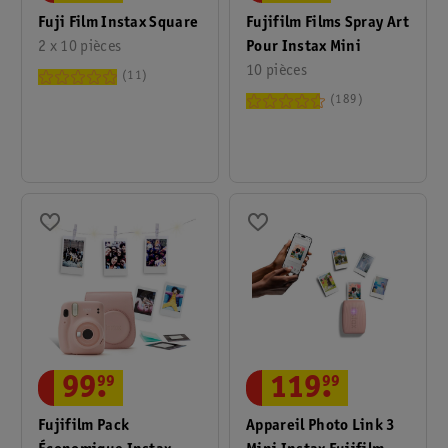
Fujifilm Films Spray Art
Fuji Film Instax Square
Pour Instax Mini
2 x 10 pièces
10 pièces
11
189
119
.
99
99
.
99
Appareil Photo Link 3
Fujifilm Pack