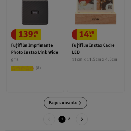
139
.
99
14
.
99
Fujifilm Imprimante
Fujifilm Instax Cadre
Photo Instax Link Wide
LED
gris
11cm x 11,5cm x 4,5cm
8
Page suivante
1
2