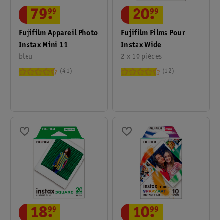
79
.
99
20
.
99
Fujifilm Appareil Photo
Fujifilm Films Pour
Instax Mini 11
Instax Wide
bleu
2 x 10 pièces
41
12
10
.
99
18
.
99