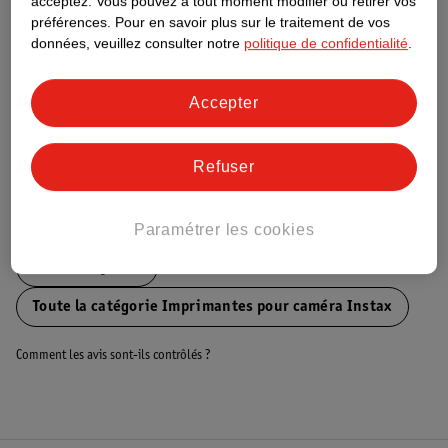
acceptez.
Vous pouvez à tout moment modifier ou retirer vos
préférences.
Pour en savoir plus sur le traitement de vos
Ce produit n’a (pas encore) de "Nature
données, veuillez consulter notre
politique de confidentialité
.
Impact Score".
Plus d’informations
Accepter
Informations sur la commande et la livraison
Refuser
Voir aussi
Paramétrer les cookies
Plus de
Fujifilm
Toute la catégorie Imprimantes pour caméra Instax
Comment les avis sont-ils contrôlés ?