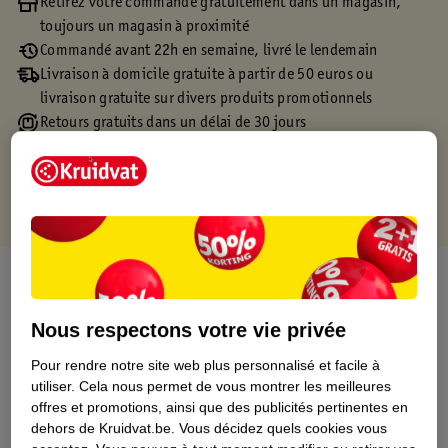
Retirez votre commande gratuitement dans un magasin,
toujours un magasin à proximité
Commandé avant 22h en semaine, livré le lendemain
Livraison à domicile gratuite à partir de 50 euros ou
livraison gratuite sur divers produits promotionnels
Retours gratuits dans un délai de 30 jours
Points gratuits avec ta carte Kruidvat
À propos de ce produit
Informations relatives au produit
Nous respectons votre vie privée
Pour rendre notre site web plus personnalisé et facile à
Informations figurant sur l'étiquette
utiliser.
Cela nous permet de vous montrer les meilleures
offres et promotions, ainsi que des publicités pertinentes en
dehors de Kruidvat.be.
Vous décidez quels cookies vous
Nature Impact Score