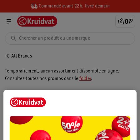
Commandé avant 22h, livré demain
0
.
00
All Brands
Temporairement, aucun assortiment disponible en ligne.
Consultez toutes nos promos dans le
folder
.
Club Kruidvat
Service Clientèle