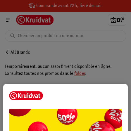
Commandé avant 22h, livré demain
0
.
00
All Brands
Temporairement, aucun assortiment disponible en ligne.
Consultez toutes nos promos dans le
folder
.
Club Kruidvat
Service Clientèle