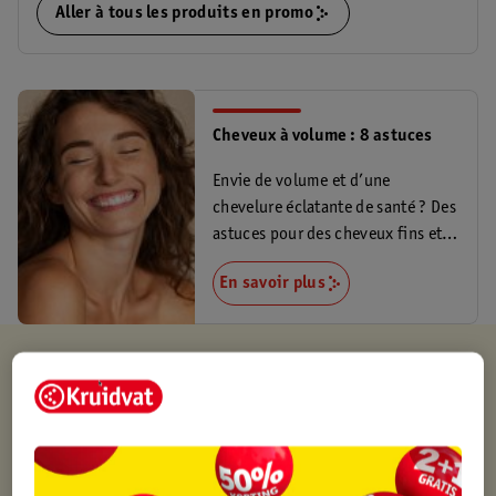
Aller à tous les produits en promo
Cheveux à volume : 8 astuces
Envie de volume et d’une
chevelure éclatante de santé ? Des
astuces pour des cheveux fins et
volumineux !
En savoir plus
Kruidvat est toujours avantageux
Retirez votre commande gratuitement dans un magasin,
toujours un magasin à proximité
Commandé avant 22h en semaine, livré le lendemain