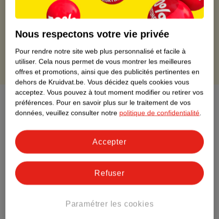
Livraison à domicile gratuite à partir de 50 euros ou
livraison gratuite sur divers produits promotionnels
Retours gratuits dans un délai de 30 jours
Nous respectons votre vie privée
Points gratuits avec ta carte Kruidvat
Pour rendre notre site web plus personnalisé et facile à
utiliser.
Cela nous permet de vous montrer les meilleures
offres et promotions, ainsi que des publicités pertinentes en
dehors de Kruidvat.be.
Vous décidez quels cookies vous
acceptez.
Vous pouvez à tout moment modifier ou retirer vos
À propos de ce produit
préférences.
Pour en savoir plus sur le traitement de vos
données, veuillez consulter notre
politique de confidentialité
.
Informations relatives au produit
Accepter
Informations figurant sur l'étiquette
Refuser
Nature Impact Score
Ce produit n’a (pas encore) de "Nature
Paramétrer les cookies
Impact Score".
Plus d’informations