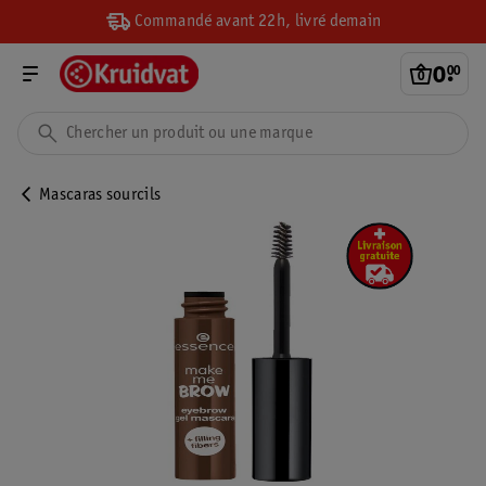
Commandé avant 22h, livré demain
0
.
00
Mascaras sourcils