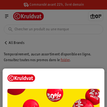
Commandé avant 22h, livré demain
0
.
00
All Brands
Temporairement, aucun assortiment disponible en ligne.
Consultez toutes nos promos dans le
folder
.
Club Kruidvat
Service Clientèle