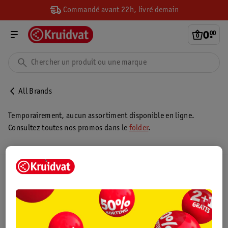
Commandé avant 22h, livré demain
0
.
00
All Brands
Temporairement, aucun assortiment disponible en ligne.
Consultez toutes nos promos dans le
folder
.
Club Kruidvat
Service Clientèle