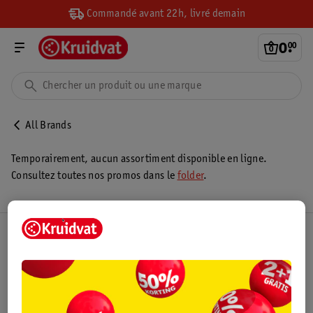
Commandé avant 22h, livré demain
0
.
00
All Brands
Temporairement, aucun assortiment disponible en ligne.
Consultez toutes nos promos dans le
folder
.
Club Kruidvat
Service Clientèle