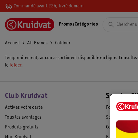
Commandé avant 22h, livré demain
Promos
Catégories
Accueil
All Brands
Coldner
Temporairement, aucun assortiment disponible en ligne. Consulte
le
folder
.
Club Kruidvat
Service Cl
Activez votre carte
Foire aux quest
Tous les avantages
Service Clientèl
Produits gratuits
Commande & Liv
Mon Kruidvat
Paiement