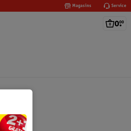
Magasins
Service
0
.
00