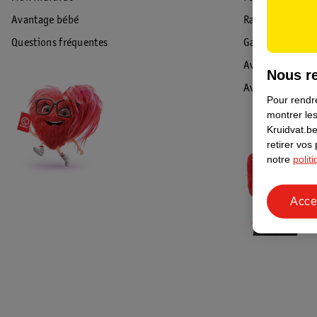
Avantage bébé
Rappel & Retour
Questions fréquentes
Garantie
Avis de sécurité
Nous re
Avis
Pour rendre
montrer les
Kruidvat.be
retirer vos
notre
polit
Acce