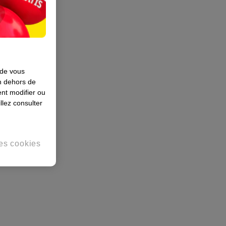
 de vous
en dehors de
nt modifier ou
llez consulter
es cookies