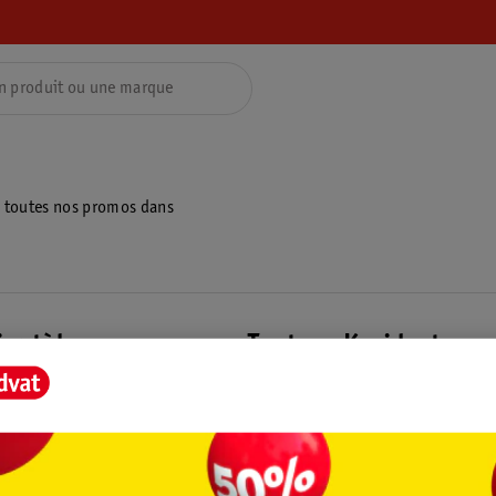
z toutes nos promos dans
ientèle
Tout sur Kruidvat
ions
À propos de Kruidvat
e
Presse
raison
Formule commerciale
Coordonnées de l’entreprise