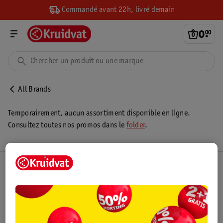
Commandé avant 22h, livré demain
0
.
00
All Brands
Temporairement, aucun assortiment disponible en ligne.
Consultez toutes nos promos dans le
folder
.
Club Kruidvat
Service Clientèle