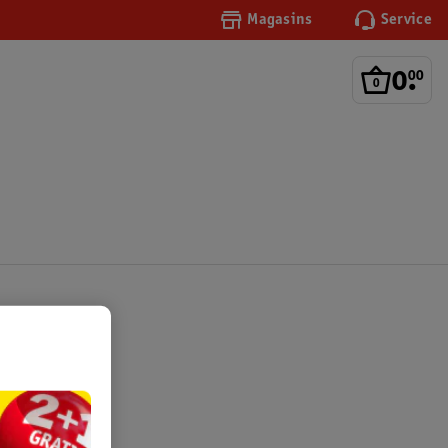
Magasins
Service
0
.
00