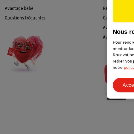
Avantage bébé
Rappel & Retour
Questions fréquentes
Garantie
Avis de sécurité
Nous re
Avis
Pour rendre
montrer les
Kruidvat.be
retirer vos
notre
polit
Acce