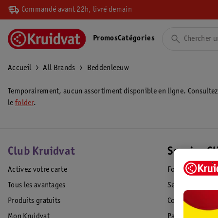
Commandé avant 22h, livré demain
Promos
Catégories
Accueil
All Brands
Beddenleeuw
Temporairement, aucun assortiment disponible en ligne. Consulte
le
folder
.
Club Kruidvat
Service Cl
Activez votre carte
Foire aux quest
Tous les avantages
Service Clientèl
Produits gratuits
Commande & Liv
Mon Kruidvat
Paiement