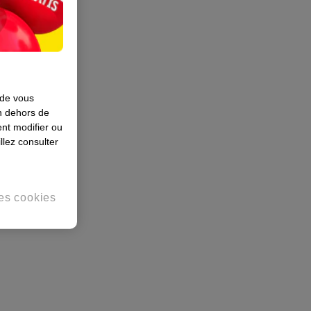
 de vous
en dehors de
nt modifier ou
llez consulter
es cookies