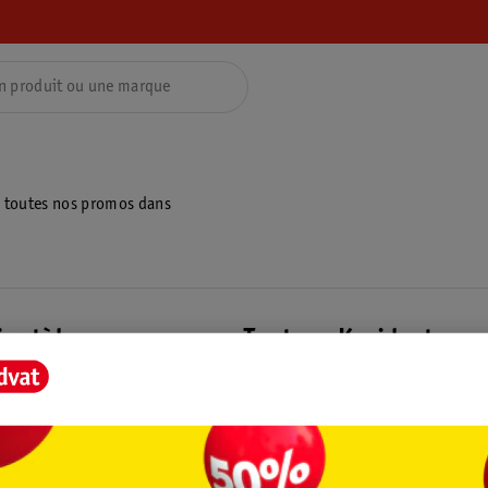
z toutes nos promos dans
ientèle
Tout sur Kruidvat
ions
À propos de Kruidvat
e
Presse
raison
Formule commerciale
Coordonnées de l’entreprise