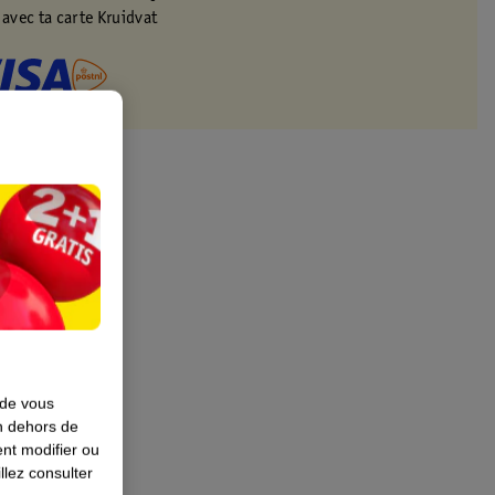
 avec ta carte Kruidvat
 de vous
en dehors de
nt modifier ou
llez consulter