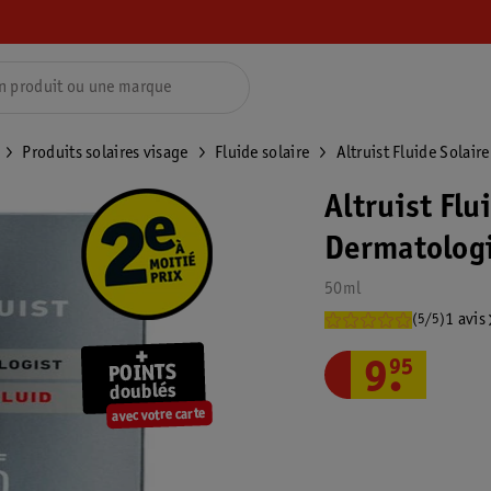
Produits solaires visage
Fluide solaire
Altruist Fluide Solair
Altruist Flu
Dermatolog
50ml
1 avis
(5/5)
9
.
95