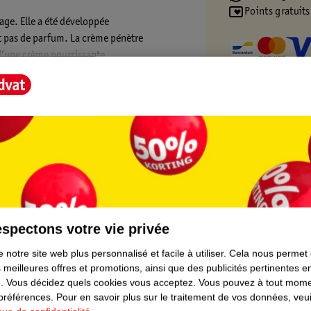
Points gratuits
sage. Elle a été développée
t pas de parfum. La crème pénètre
d’une crème nourrissante.
rnie avec une attention particulière portée à
et résistants à l’eau. Pour chaque produit
ent les enfants atteints d’albinisme en
soleil.
t Score".
spectons votre vie privée
 notre site web plus personnalisé et facile à utiliser.
Cela nous permet
 meilleures offres et promotions, ainsi que des publicités pertinentes 
.
Vous décidez quels cookies vous acceptez.
Vous pouvez à tout mome
 préférences.
Pour en savoir plus sur le traitement de vos données, veui