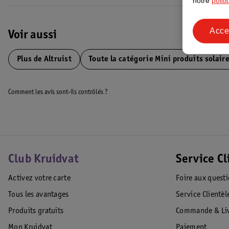
notre
polit
Acce
Voir aussi
Plus de
Altruist
Toute la catégorie Mini produits solair
Comment les avis sont-ils contrôlés ?
Club Kruidvat
Service Cl
Activez votre carte
Foire aux quest
Tous les avantages
Service Clientèl
Produits gratuits
Commande & Liv
Mon Kruidvat
Paiement