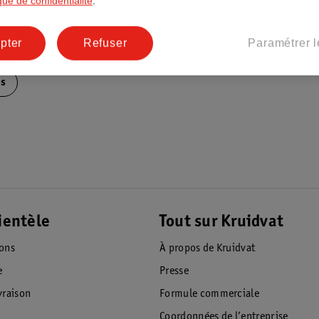
ique de confidentialité
.
pter
Refuser
Paramétrer l
es
ientèle
Tout sur Kruidvat
ions
À propos de Kruidvat
e
Presse
raison
Formule commerciale
Coordonnées de l’entreprise