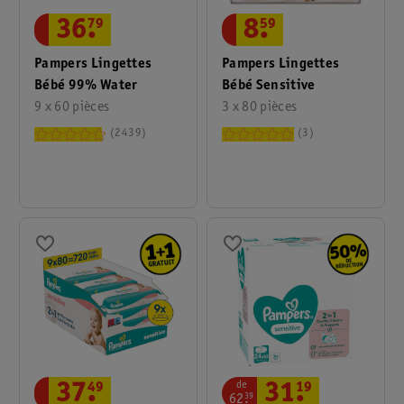
36
.
79
8
.
59
Pampers Lingettes
Pampers Lingettes
Bébé 99% Water
Bébé Sensitive
9 x 60 pièces
3 x 80 pièces
2439
3
de
37
.
49
31
.
19
62
.
39