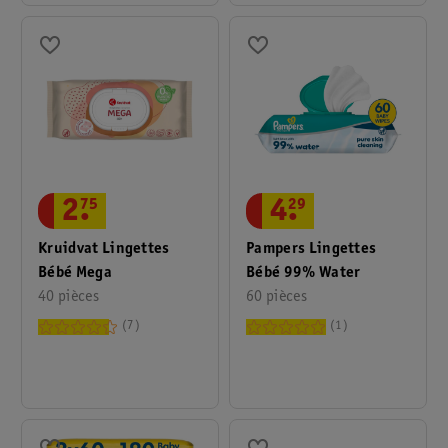
2
.
75
4
.
29
Kruidvat Lingettes
Pampers Lingettes
Bébé Mega
Bébé 99% Water
40 pièces
60 pièces
7
1