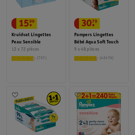
15
.
99
30
.
79
Kruidvat Lingettes
Pampers Lingettes
Peau Sensible
Bébé Aqua Soft Touch
12 x 72 pièces
9 x 48 pièces
707
42476