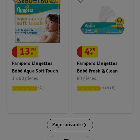
13
.
29
4
.
29
Pampers Lingettes
Pampers Lingettes
Bébé Aqua Soft Touch
Bébé Fresh & Clean
3 x 60 pièces
80 pièces
1
2439
Page suivante