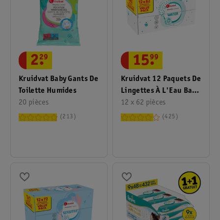
2
.
29
15
.
99
Kruidvat Baby Gants De
Kruidvat 12 Paquets De
Toilette Humides
Lingettes À L'Eau Baby
20 pièces
Pure
12 x 62 pièces
213
425