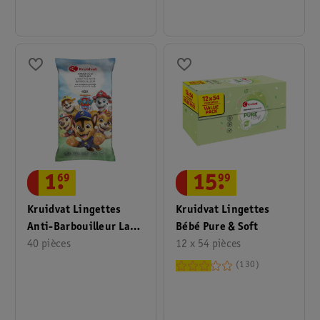
15
.
99
1
.
69
Kruidvat Lingettes
Kruidvat Lingettes
Bébé Pure & Soft
Anti-Barbouilleur La
12 x 54 pièces
Pat' Patrouille
40 pièces
130