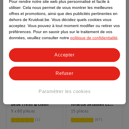
Pour rendre notre site web plus personnalisé et facile à
87
23
utiliser.
Cela nous permet de vous montrer les meilleures
offres et promotions, ainsi que des publicités pertinentes en
dehors de Kruidvat.be.
Vous décidez quels cookies vous
acceptez.
Vous pouvez à tout moment modifier ou retirer vos
préférences.
Pour en savoir plus sur le traitement de vos
données, veuillez consulter notre
politique de confidentialité
.
Accepter
Refuser
37
.
49
2
.
19
Paramétrer les cookies
Pampers Lingettes
Kruidvat Gants De
Bébé Fresh & Clean
Toilette Jetables Et
9 x 80 pièces
Secs
15 pièces
1
67