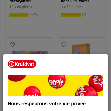
Nettoyantes
Bébé 99% Water
12 x 80 pièces
3 x 60 pièces
595
2
2
.
09
2
.
99
Kruidvat Baby Sacs À
Kruidvat Lingettes
Couches Parfumés
Anti-Barbouilleur
Nous respectons votre vie privée
100 pièces
120 pièces