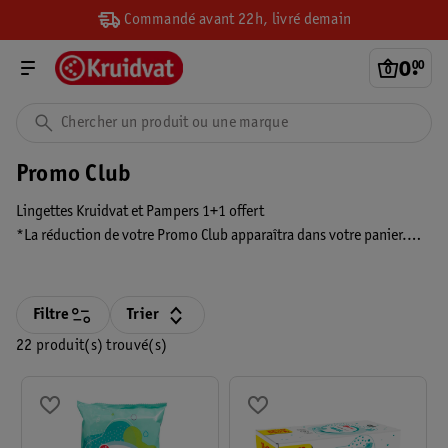
Commandé avant 22h, livré demain
0
.
00
Promo Club
Lingettes Kruidvat et Pampers 1+1 offert
*La réduction de votre Promo Club apparaîtra dans votre panier.
Cette réduction ne sera donc visible que si vous êtes connecté et si
vous avez activé votre promo personnalisée. La réduction s’affiche
toujours avant le paiement.
Filtre
Trier
22 produit(s) trouvé(s)