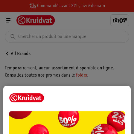
Commandé avant 22h, livré demain
0
.
00
All Brands
Temporairement, aucun assortiment disponible en ligne.
Consultez toutes nos promos dans le
folder
.
Club Kruidvat
Service Clientèle